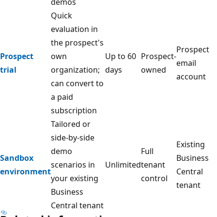
demos
Quick
evaluation in
the prospect's
Prospect
Prospect
own
Up to 60
Prospect-
email
trial
organization;
days
owned
account
can convert to
a paid
subscription
Tailored or
side-by-side
Existing
demo
Full
Sandbox
Business
scenarios in
Unlimited
tenant
environment
Central
your existing
control
tenant
Business
Central tenant