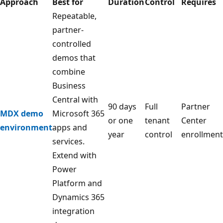
Approach
Best for
Duration
Control
Requires
Repeatable,
partner-
controlled
demos that
combine
Business
Central with
90 days
Full
Partner
MDX demo
Microsoft 365
or one
tenant
Center
environment
apps and
year
control
enrollment
services.
Extend with
Power
Platform and
Dynamics 365
integration