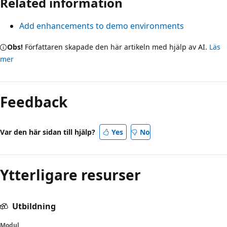
Related information
Add enhancements to demo environments
Obs!
Författaren skapade den här artikeln med hjälp av AI.
Läs
mer
Läsläge
inaktiverat
Feedback
Var den här sidan till hjälp?
Yes
No
Ytterligare resurser
Utbildning
Modul