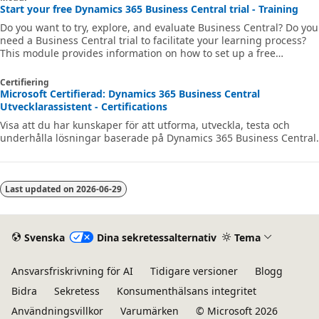
Start your free Dynamics 365 Business Central trial - Training
Do you want to try, explore, and evaluate Business Central? Do you
need a Business Central trial to facilitate your learning process?
This module provides information on how to set up a free
Business Central trial version. Additionally, this module explains
how to create your Business Central account, how to use a demo
Certifiering
database, how to start a trial with your own data, and how to
Microsoft Certifierad: Dynamics 365 Business Central
subscribe your organization.
Utvecklarassistent - Certifications
Visa att du har kunskaper för att utforma, utveckla, testa och
underhålla lösningar baserade på Dynamics 365 Business Central.
Last updated on
2026-06-29
Svenska
Dina sekretessalternativ
Tema
Ansvarsfriskrivning för AI
Tidigare versioner
Blogg
Bidra
Sekretess
Konsumenthälsans integritet
Användningsvillkor
Varumärken
© Microsoft 2026