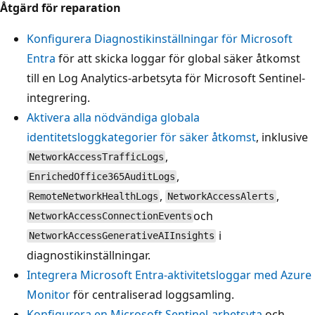
Åtgärd för reparation
Konfigurera Diagnostikinställningar för Microsoft
Entra
för att skicka loggar för global säker åtkomst
till en Log Analytics-arbetsyta för Microsoft Sentinel-
integrering.
Aktivera alla nödvändiga globala
identitetsloggkategorier för säker åtkomst
, inklusive
,
NetworkAccessTrafficLogs
,
EnrichedOffice365AuditLogs
,
,
RemoteNetworkHealthLogs
NetworkAccessAlerts
och
NetworkAccessConnectionEvents
i
NetworkAccessGenerativeAIInsights
diagnostikinställningar.
Integrera Microsoft Entra-aktivitetsloggar med Azure
Monitor
för centraliserad loggsamling.
Konfigurera en Microsoft Sentinel-arbetsyta
och