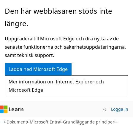
Hoppa
Den här webbläsaren stöds inte
till
längre.
huvudinnehåll
Uppgradera till Microsoft Edge och dra nytta av de
senaste funktionerna och säkerhetsuppdateringarna,
samt teknisk support.
Ladda ned Microsoft Edge
Mer information om Internet Explorer och
Microsoft Edge
Learn
Logga in
Dokument
Microsoft Entra
Grundläggande principer