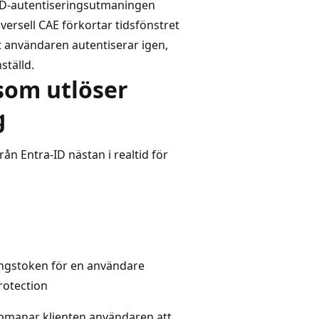
-ID-autentiseringsutmaningen
ersell CAE förkortar tidsfönstret
tt användaren autentiserar igen,
ställd.
 som utlöser
g
rån Entra-ID nästan i realtid för
ringstoken för en användare
rotection
pmanar klienten användaren att