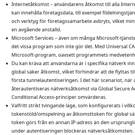
Internetåtkomst – användarens åtkomst till alla Intern
kan innehålla företagsdata, till exempel fildelningstj
och verktyg för företagssamarbete avbryts, vilket mins
en avgående anställd.
Microsoft Services – även om många Microsoft-tjänste
det vissa program som inte gör det. Med Universal CA
Microsoft-program, oavsett programmets medvetenh
Du kan kräva att användarna är i specifika nätverk innan
global säker åtkomst, vilket förhindrar att de flyttas t
första tunnelautentiseringen. I det här scenariot, när
återautentiseras nätverksåtkomst via Global Secure 
Conditional Access-principer omvärderas.
Valfritt strikt tvingande läge, som konfigurerats i vil
tokenstöld/omspelning av åtkomsttoken för global s
token görs från en annan IP-adress än den ursprung
under autentiseringen blockeras nätverksåtkomsten.