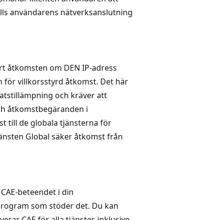
älls användarens nätverksanslutning
art åtkomsten om DEN IP-adress
n för villkorsstyrd åtkomst. Det här
atstillämpning och kräver att
och åtkomstbegäranden i
t till de globala tjänsterna för
jänsten Global säker åtkomst från
a CAE-beteendet i din
a program som stöder det. Du kan
verar CAE för alla tjänster, inklusive