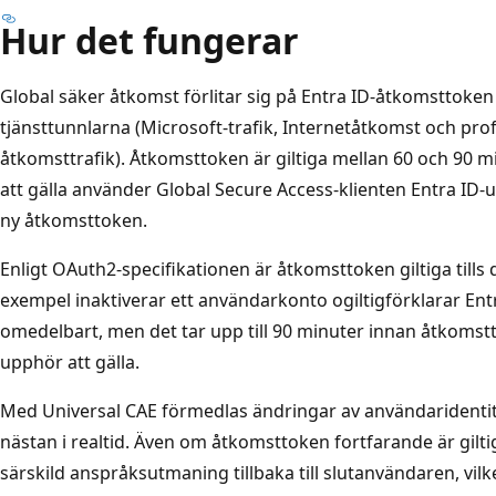
Hur det fungerar
Global säker åtkomst förlitar sig på Entra ID-åtkomsttoken f
tjänsttunnlarna (Microsoft-trafik, Internetåtkomst och prof
åtkomsttrafik). Åtkomsttoken är giltiga mellan 60 och 90 
att gälla använder Global Secure Access-klienten Entra ID
ny åtkomsttoken.
Enligt OAuth2-specifikationen är åtkomsttoken giltiga tills d
exempel inaktiverar ett användarkonto ogiltigförklarar En
omedelbart, men det tar upp till 90 minuter innan åtkomst
upphör att gälla.
Med Universal CAE förmedlas ändringar av användaridentite
nästan i realtid. Även om åtkomsttoken fortfarande är gilti
särskild anspråksutmaning tillbaka till slutanvändaren, vil