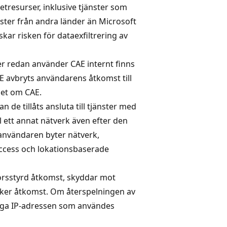
etresurser, inklusive tjänster som
änster från andra länder än Microsoft
kar risken för dataexfiltrering av
r redan använder CAE internt finns
E avbryts användarens åtkomst till
et om CAE.
 de tillåts ansluta till tjänster med
ill ett annat nätverk även efter den
 användaren byter nätverk,
Access och lokationsbaserade
lkorsstyrd åtkomst, skyddar mot
äker åtkomst. Om återspelningen av
liga IP-adressen som användes