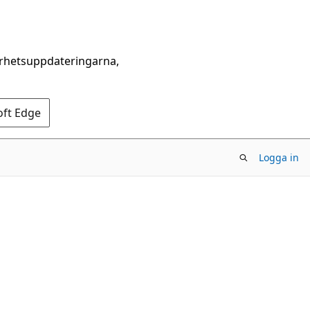
erhetsuppdateringarna,
oft Edge
Logga in