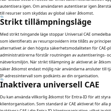
autentisera igen. Om användaren autentiserar igen återst
till resurser som skyddas av global säker åtkomst.
Strikt tillämpningsläge
Med strikt tvingande läge stoppar Universal CAE omedelb
som identifierats av resursprovidern inte tillåts av principe
alternativet är den högsta säkerhetsmodaliteten för CAE-pl
administratörerna förstår routningen av autentiserings- 
nätverksmiljön. När strikt tillämpning är aktiverat är åtkoms
säker åtkomst endast möjlig när användarna ansluter till t
IP-adressintervall som godkänts av din organisation.
Inaktivera universell CAE
Du kan använda villkorlig åtkomst för Entra-ID för att styr
klientorganisation. Som standard är CAE aktiverat för all
inaktivera CAE i din Entra ID-klientorganisation, vilket inakti