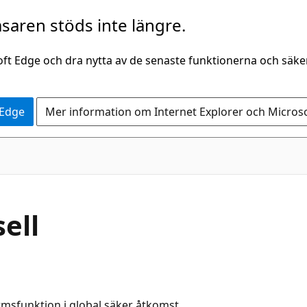
saren stöds inte längre.
oft Edge och dra nytta av de senaste funktionerna och säk
 Edge
Mer information om Internet Explorer och Micros
ell
rmsfunktion i global säker åtkomst