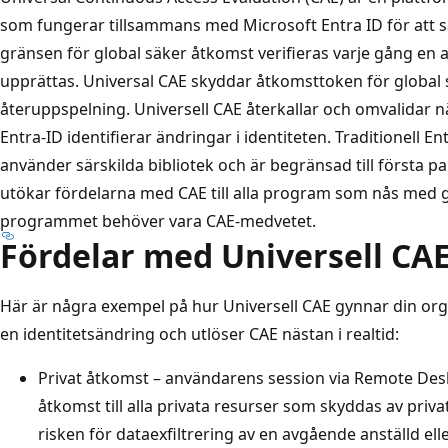
som fungerar tillsammans med Microsoft Entra ID för att sä
gränsen för global säker åtkomst verifieras varje gång en 
upprättas. Universal CAE skyddar åtkomsttoken för global 
återuppspelning. Universell CAE återkallar och omvalidar n
Entra-ID identifierar ändringar i identiteten. Traditionell En
använder särskilda bibliotek och är begränsad till första pa
utökar fördelarna med CAE till alla program som nås med g
programmet behöver vara CAE-medvetet.
Fördelar med Universell CA
Här är några exempel på hur Universell CAE gynnar din orga
en identitetsändring och utlöser CAE nästan i realtid:
Privat åtkomst – användarens session via Remote Deskt
åtkomst till alla privata resurser som skyddas av priva
risken för dataexfiltrering av en avgående anställd elle