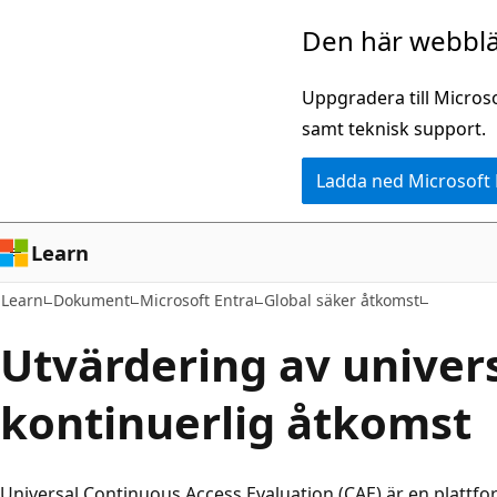
Hoppa
Den här webblä
till
huvudinnehåll
Uppgradera till Micros
samt teknisk support.
Ladda ned Microsoft
Learn
Learn
Dokument
Microsoft Entra
Global säker åtkomst
Utvärdering av univers
kontinuerlig åtkomst
Universal Continuous Access Evaluation (CAE) är en plattfo