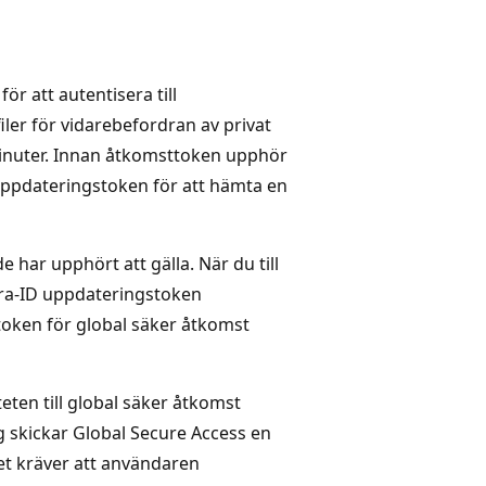
ör att autentisera till
iler för vidarebefordran av privat
minuter. Innan åtkomsttoken upphör
-uppdateringstoken för att hämta en
e har upphört att gälla. När du till
tra-ID uppdateringstoken
token för global säker åtkomst
ten till global säker åtkomst
g skickar Global Secure Access en
ket kräver att användaren