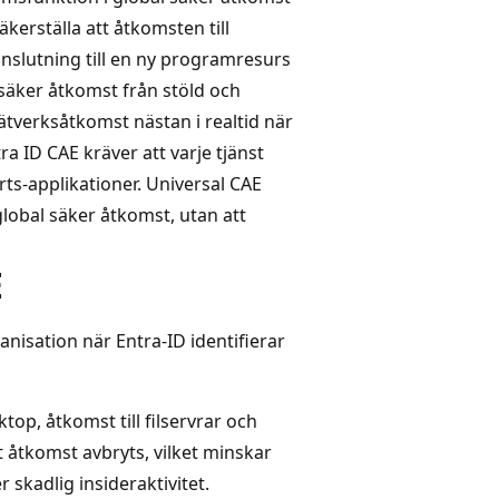
kerställa att åtkomsten till
anslutning till en ny programresurs
säker åtkomst från stöld och
ätverksåtkomst nästan i realtid när
tra ID CAE kräver att varje tjänst
rts-applikationer. Universal CAE
lobal säker åtkomst, utan att
E
nisation när Entra-ID identifierar
op, åtkomst till filservrar och
t åtkomst avbryts, vilket minskar
r skadlig insideraktivitet.