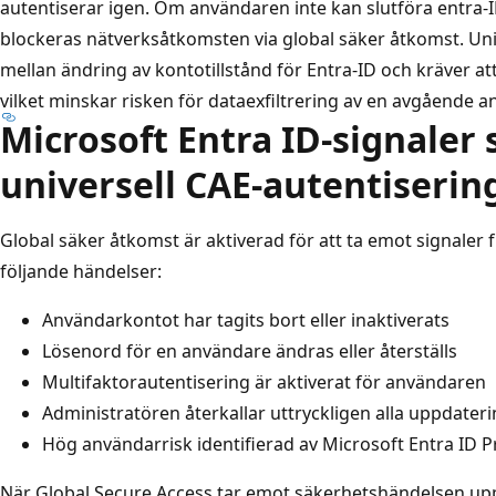
autentiserar igen. Om användaren inte kan slutföra entra
blockeras nätverksåtkomsten via global säker åtkomst. Univ
mellan ändring av kontotillstånd för Entra-ID och kräver a
vilket minskar risken för dataexfiltrering av en avgående an
Microsoft Entra ID-signaler
universell CAE-autentiserin
Global säker åtkomst är aktiverad för att ta emot signaler f
följande händelser:
Användarkontot har tagits bort eller inaktiverats
Lösenord för en användare ändras eller återställs
Multifaktorautentisering är aktiverat för användaren
Administratören återkallar uttryckligen alla uppdate
Hög användarrisk identifierad av Microsoft Entra ID P
När Global Secure Access tar emot säkerhetshändelsen up