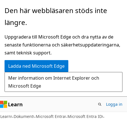
Hoppa
Den här webbläsaren stöds inte
till
längre.
huvudinnehåll
Uppgradera till Microsoft Edge och dra nytta av de
senaste funktionerna och säkerhetsuppdateringarna,
samt teknisk support.
Ladda ned Microsoft Edge
Mer information om Internet Explorer och
Microsoft Edge
Learn
Logga in
Learn
Dokument
Microsoft Entra
Microsoft Entra ID