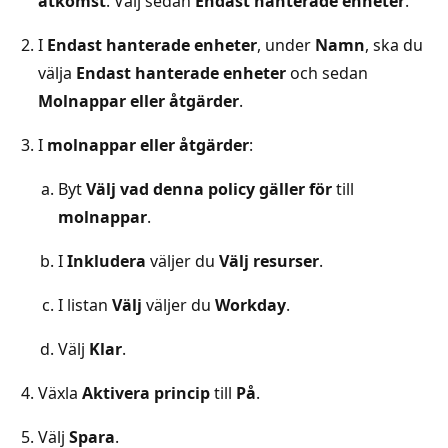
åtkomst
. Välj sedan
Endast hanterade enheter
.
I
Endast hanterade enheter
, under
Namn
, ska du
välja
Endast hanterade enheter
och sedan
Molnappar eller åtgärder
.
I
molnappar eller åtgärder
:
Byt
Välj vad denna policy gäller för
till
molnappar
.
I
Inkludera
väljer du
Välj resurser
.
I listan
Välj
väljer du
Workday
.
Välj
Klar
.
Växla
Aktivera princip
till
På
.
Välj
Spara
.