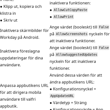
inaktivera funktionen:
● Klipp ut, kopiera och
●
AllowCutCopyPaste
klistra in
●
AllowPrint
● Skriv ut
Ange värdet (booleskt) till
False
Inaktivera skärmbilder för
på
nyckeln för
AllowScreenshots
Workday på Android.
att inaktivera funktioner.
Ange värdet (booleskt) till
False
Inaktivera föreslagna
på
AllowSuggestedUpdates
uppdateringar för dina
nyckeln för att inaktivera
användare.
funktioner.
Använd dessa värden för att
ändra appbutikens URL:
Anpassa appbutikens URL
● Konfigurationsnyckel =
för att dirigera mobila
AppUpdateURL
användare till valfri
● Värdetyp = Sträng
appbutik.
● Konfigurationsvärde = App