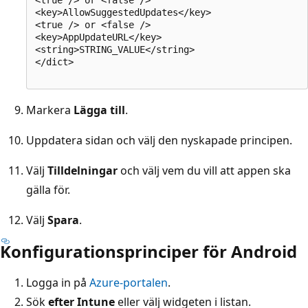
<key>AllowSuggestedUpdates</key>

<true /> or <false />

<key>AppUpdateURL</key>

<string>STRING_VALUE</string>

</dict>

Markera
Lägga till
.
Uppdatera sidan och välj den nyskapade principen.
Välj
Tilldelningar
och välj vem du vill att appen ska
gälla för.
Välj
Spara
.
Konfigurationsprinciper för Android
Logga in på
Azure-portalen
.
Sök
efter Intune
eller välj widgeten i listan.