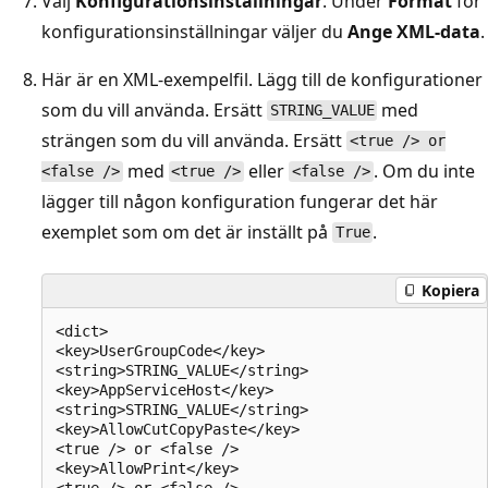
Välj
Konfigurationsinställningar
. Under
Format
för
konfigurationsinställningar väljer du
Ange XML-data
.
Här är en XML-exempelfil. Lägg till de konfigurationer
som du vill använda. Ersätt
med
STRING_VALUE
strängen som du vill använda. Ersätt
<true /> or
med
eller
. Om du inte
<false />
<true />
<false />
lägger till någon konfiguration fungerar det här
exemplet som om det är inställt på
.
True
Kopiera
<dict>

<key>UserGroupCode</key>

<string>STRING_VALUE</string>

<key>AppServiceHost</key>

<string>STRING_VALUE</string>

<key>AllowCutCopyPaste</key>

<true /> or <false />

<key>AllowPrint</key>

<true /> or <false />
