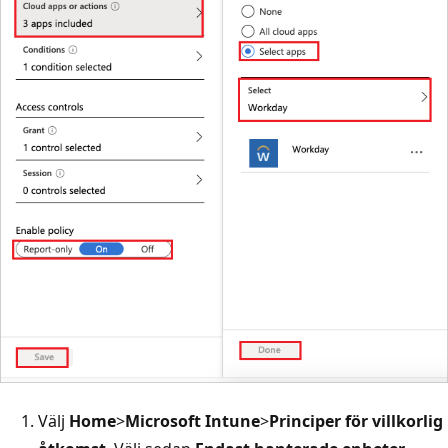
Välj
Home
>
Microsoft Intune
>
Principer för villkorlig