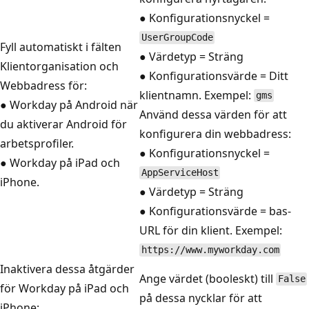
● Konfigurationsnyckel =
UserGroupCode
Fyll automatiskt i fälten
● Värdetyp = Sträng
Klientorganisation och
● Konfigurationsvärde = Ditt
Webbadress för:
klientnamn. Exempel:
gms
● Workday på Android när
Använd dessa värden för att
du aktiverar Android för
konfigurera din webbadress:
arbetsprofiler.
● Konfigurationsnyckel =
● Workday på iPad och
AppServiceHost
iPhone.
● Värdetyp = Sträng
● Konfigurationsvärde = bas-
URL för din klient. Exempel:
https://www.myworkday.com
Inaktivera dessa åtgärder
Ange värdet (booleskt) till
False
för Workday på iPad och
på dessa nycklar för att
iPhone: