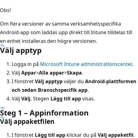
Obs!
Om flera versioner av samma verksamhetsspecifika
Android-app som laddas upp direkt till Intune tilldelas till
en enhet installeras den högre versionen.
Välj apptyp
Logga in på
Microsoft Intune administrationscenter
.
Välj
Appar
>
Alla appar
>
Skapa
.
I fönstret
Välj apptyp
väljer du
Android-plattformen
och sedan Branschspecifik app
.
Välj
Välj
. Stegen
Lägg till app
visas.
Steg 1 – Appinformation
Välj appaketfilen
I fönstret
Lägg till app
klickar du på
Välj appaketfil
.