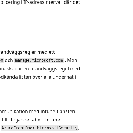
icering i IP-adressintervall där det
randväggsregler med ett
och
. Men
om
manage.microsoft.com
t du skapar en brandväggsregel med
ända listan över alla undernät i
mmunikation med Intune-tjänsten.
ill i följande tabell. Intune
t
.
AzureFrontDoor.MicrosoftSecurity