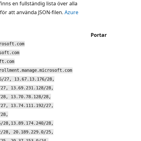
ns en fullständig lista över alla
för att använda JSON-filen.
Azure
Portar
rosoft.com
soft.com
ft.com
rollment.manage.microsoft.com
6/27, 13.67.13.176/28,
/27, 13.69.231.128/28,
/28, 13.70.78.128/28,
/27, 13.74.111.192/27,
/28,
6/28,13.89.174.240/28,
2/28, 20.189.229.0/25,
/25, 20.37.153.0/24,