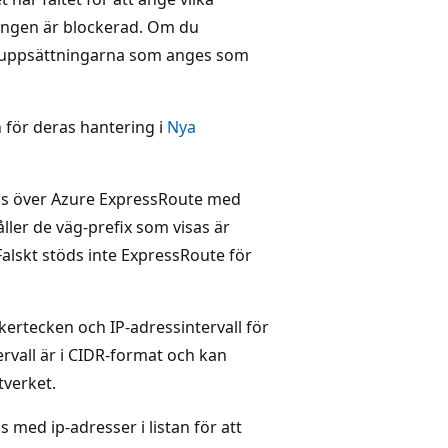
ingen är blockerad. Om du
tsuppsättningarna som anges som
 för deras hantering i
Nya
öds över Azure ExpressRoute med
ler de väg-prefix som visas är
alskt stöds inte ExpressRoute för
rtecken och IP-adressintervall för
rvall är i CIDR-format och kan
tverket.
 med ip-adresser i listan för att