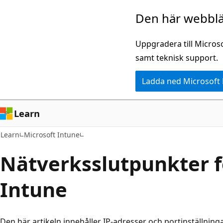
Hoppa
Den här webblä
till
huvudinnehåll
Uppgradera till Micros
samt teknisk support.
Ladda ned Microsoft
Learn
Learn
Microsoft Intune
Nätverksslutpunkter f
Intune
Den här artikeln innehåller IP-adresser och portinställning