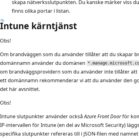
skapa nätverksslutpunkten. Du kanske märker viss dupl
finns olika portar i listan.
Intune kärntjänst
Obs!
Om brandväggen som du använder tillåter att du skapar b
domännamn använder du domänen
*.manage.microsoft.c
om brandväggsprovidern som du använder inte tillåter at
ett domännamn rekommenderar vi att du använder den godk
det här avsnittet.
Obs!
Intune slutpunkter använder också
Azure Front Door
för ko
IP-intervallen för Intune (en del av Microsoft Security) läggs t
specifika slutpunkter refereras till i JSON-filen med namne