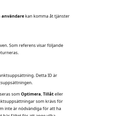
a användare
kan komma åt tjänster
en. Som referens visar följande
eturneras.
unktsuppsättning. Detta ID är
tsuppsättningen.
iseras som
Optimera
,
Tillåt
eller
unktsuppsättningar som krävs för
m inte är nödvändiga för att ha
 här fältet för att ange vilka