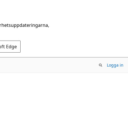
erhetsuppdateringarna,
oft Edge
Logga in