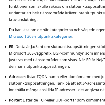
funktioner som skulle saknas om slutpunktsuppsättn
undantar ett helt tjänstområde kräver inte slutpunk
krav anslutning.
Du kan läsa om de här kategorierna och vägledningen
Microsoft 365-slutpunktskategorier
.
ER
: Detta är Ja/Sant om slutpunktsuppsättningen st
Microsoft 365-vägprefix. BGP-communityn som innehål
justeras med tjänstområdet som visas. När ER är Nej/F
den här slutpunktsuppsättningen.
Adresser
: listar FQDN-namn eller domännamn med joke
slutpunktsuppsättningen. Tänk på att ett IP-adressinte
innehålla många enskilda IP-adresser i det angivna nä
Portar
: Listar de TCP-eller UDP-portar som kombineras