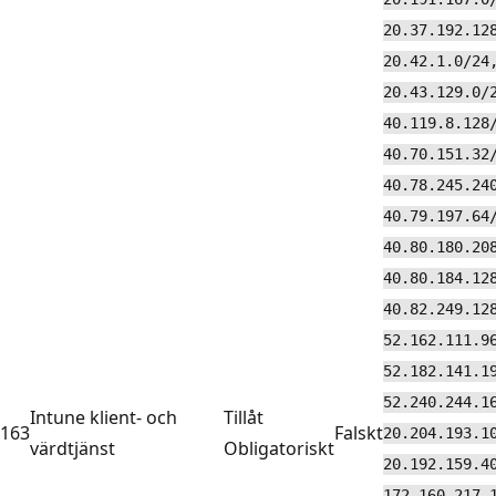
20.37.192.12
20.42.1.0/24
20.43.129.0/
40.119.8.128
40.70.151.32
40.78.245.24
40.79.197.64
40.80.180.20
40.80.184.12
40.82.249.12
52.162.111.9
52.182.141.1
52.240.244.1
Intune klient- och
Tillåt
163
Falskt
20.204.193.1
värdtjänst
Obligatoriskt
20.192.159.4
172.160.217.