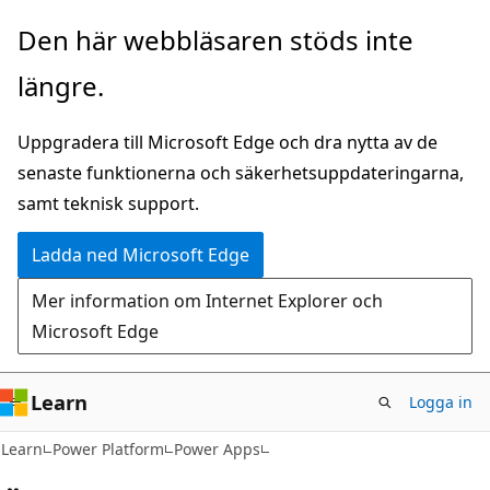
Hoppa
Den här webbläsaren stöds inte
till
längre.
huvudinnehåll
Uppgradera till Microsoft Edge och dra nytta av de
senaste funktionerna och säkerhetsuppdateringarna,
samt teknisk support.
Ladda ned Microsoft Edge
Mer information om Internet Explorer och
Microsoft Edge
Learn
Logga in
Learn
Power Platform
Power Apps