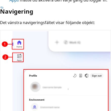
Apps
måste du aktivera den varje gång du loggar in.
Navigering
Det vänstra navigeringsfältet visar följande objekt: