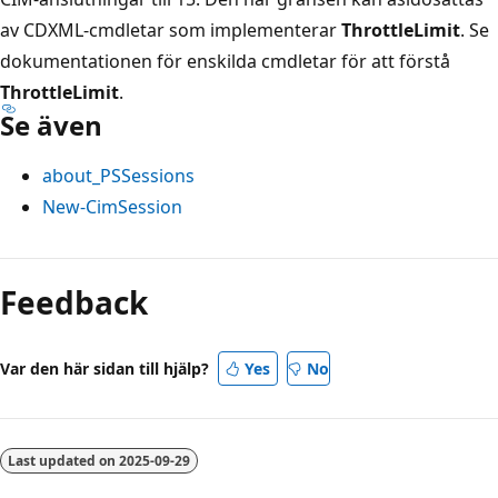
av CDXML-cmdletar som implementerar
ThrottleLimit
. Se
dokumentationen för enskilda cmdletar för att förstå
ThrottleLimit
.
Se även
about_PSSessions
New-CimSession
Feedback
Var den här sidan till hjälp?
Yes
No
Last updated on
2025-09-29