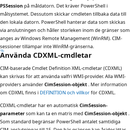
PSSession
på måldatorn. Det kräver PowerShell i
målsystemet. Dessutom skickar cmdleten tillbaka data till
den lokala datorn. PowerShell hanterar data som skickas
via anslutningen och håller storleken inom de gränser som
anges av Windows Remote Management (WinRM). CIM-
sessioner tillämpar inte WinRM-gränserna.
Använda CDXML-cmdletar
CIM-baserade Cmdlet Definition XML-cmdletar (CDXML)
kan skrivas för att använda valfri WMI-provider. Alla WMI-
providers använder
CimSession-objekt
. Mer information
om CDXML finns i
DEFINITION och villkor
för CDXML.
CDXML-cmdletar har en automatisk
CimSession-
parameter
som kan ta en matris med
CimSession-objekt
.
Som standard begränsar PowerShell antalet samtidiga
CIM-anslutningar till 15. Den här gränsen kan åsidosättas