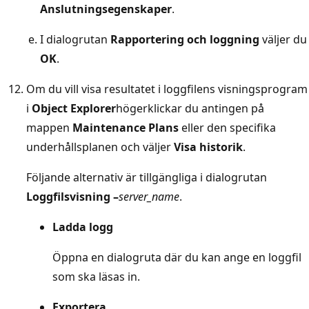
Anslutningsegenskaper
.
I dialogrutan
Rapportering och loggning
väljer du
OK
.
Om du vill visa resultatet i loggfilens visningsprogram
i
Object Explorer
högerklickar du antingen på
mappen
Maintenance Plans
eller den specifika
underhållsplanen och väljer
Visa historik
.
Följande alternativ är tillgängliga i dialogrutan
Loggfilsvisning –
server_name
.
Ladda logg
Öppna en dialogruta där du kan ange en loggfil
som ska läsas in.
Exportera