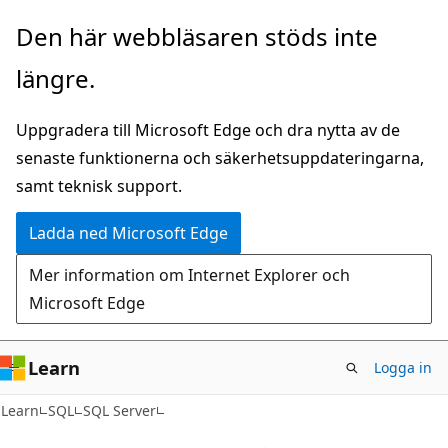
Hoppa
Den här webbläsaren stöds inte
till
längre.
huvudinnehåll
Uppgradera till Microsoft Edge och dra nytta av de
senaste funktionerna och säkerhetsuppdateringarna,
samt teknisk support.
Ladda ned Microsoft Edge
Mer information om Internet Explorer och
Microsoft Edge
Learn
Logga in
Learn
SQL
SQL Server