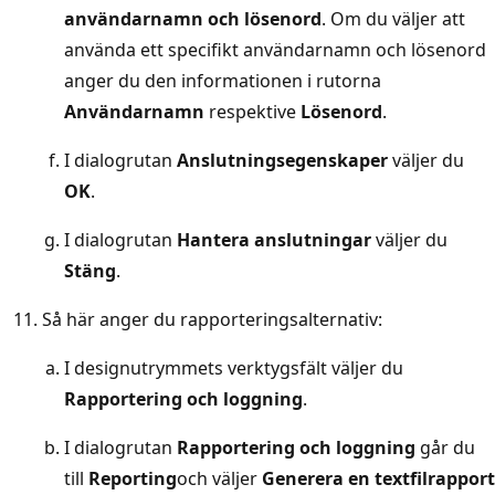
användarnamn och lösenord
. Om du väljer att
använda ett specifikt användarnamn och lösenord
anger du den informationen i rutorna
Användarnamn
respektive
Lösenord
.
I dialogrutan
Anslutningsegenskaper
väljer du
OK
.
I dialogrutan
Hantera anslutningar
väljer du
Stäng
.
Så här anger du rapporteringsalternativ:
I designutrymmets verktygsfält väljer du
Rapportering och loggning
.
I dialogrutan
Rapportering och loggning
går du
till
Reporting
och väljer
Generera en textfilrapport