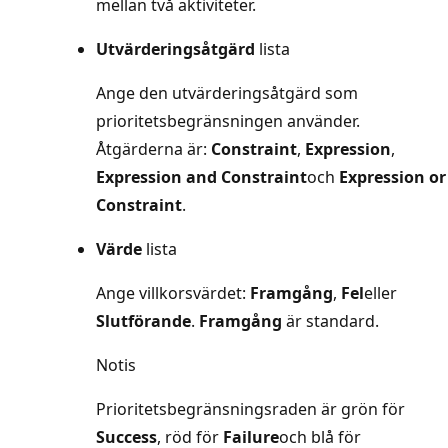
mellan två aktiviteter.
Utvärderingsåtgärd
lista
Ange den utvärderingsåtgärd som
prioritetsbegränsningen använder.
Åtgärderna är:
Constraint
,
Expression
,
Expression and Constraint
och
Expression or
Constraint
.
Värde
lista
Ange villkorsvärdet:
Framgång
,
Fel
eller
Slutförande
.
Framgång
är standard.
Notis
Prioritetsbegränsningsraden är grön för
Success
, röd för
Failure
och blå för