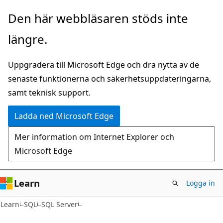
Hoppa
Den här webbläsaren stöds inte
till
längre.
huvudinnehåll
Uppgradera till Microsoft Edge och dra nytta av de
senaste funktionerna och säkerhetsuppdateringarna,
samt teknisk support.
Ladda ned Microsoft Edge
Mer information om Internet Explorer och
Microsoft Edge
Learn
Logga in
Learn
SQL
SQL Server