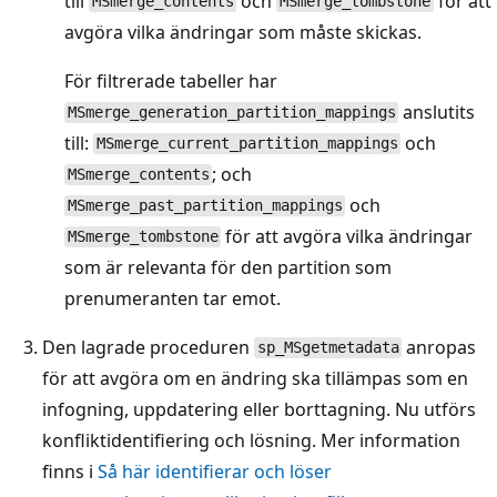
till
och
för att
MSmerge_contents
MSmerge_tombstone
avgöra vilka ändringar som måste skickas.
För filtrerade tabeller har
anslutits
MSmerge_generation_partition_mappings
till:
och
MSmerge_current_partition_mappings
; och
MSmerge_contents
och
MSmerge_past_partition_mappings
för att avgöra vilka ändringar
MSmerge_tombstone
som är relevanta för den partition som
prenumeranten tar emot.
Den lagrade proceduren
anropas
sp_MSgetmetadata
för att avgöra om en ändring ska tillämpas som en
infogning, uppdatering eller borttagning. Nu utförs
konfliktidentifiering och lösning. Mer information
finns i
Så här identifierar och löser