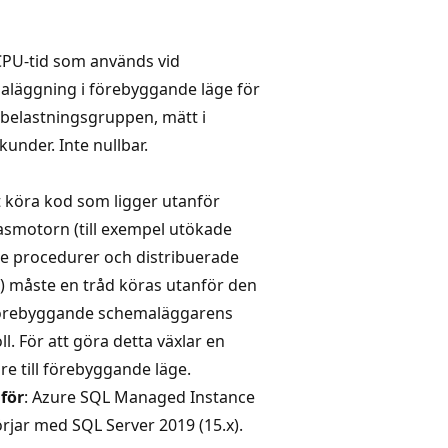
CPU-tid som används vid
läggning i förebyggande läge för
belastningsgruppen, mätt i
ekunder. Inte nullbar.
t köra kod som ligger utanför
smotorn (till exempel utökade
e procedurer och distribuerade
) måste en tråd köras utanför den
förebyggande schemaläggarens
ll. För att göra detta växlar en
re till förebyggande läge.
 för
: Azure SQL Managed Instance
rjar med SQL Server 2019 (15.x).