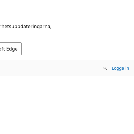
erhetsuppdateringarna,
oft Edge
Logga in