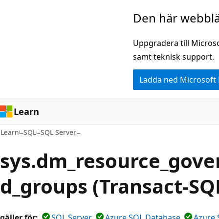
Hoppa
Den här webblä
till
huvudinnehåll
Uppgradera till Micros
samt teknisk support.
Ladda ned Microsoft
Learn
Learn
SQL
SQL Server
sys.dm_resource_gove
d_groups (Transact-SQ
gäller för:
SQL Server
Azure SQL Database
Azure 