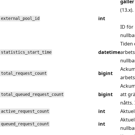
gäller
(13.x).
int
external_pool_id
ID för
nullbar
Tiden 
datetime
arbets
statistics_start_time
nullbar
Ackumu
bigint
total_request_count
arbets
Ackumu
bigint
att gr
total_queued_request_count
nåtts. 
int
Aktuel
active_request_count
Aktuel
int
queued_request_count
nullbar