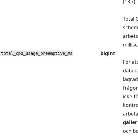
(13.x).
Total 
schema
arbets
millis
bigint
total_cpu_usage_preemptive_ms
För at
databa
lagrad
frågor
icke-
kontro
arbeta
gäller
och bö