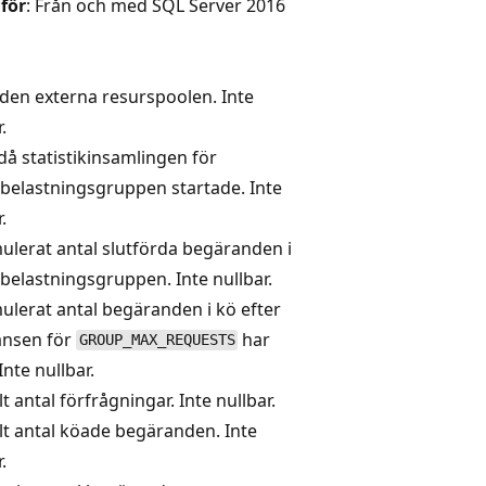
 för
: Från och med SQL Server 2016
 den externa resurspoolen. Inte
.
då statistikinsamlingen för
belastningsgruppen startade. Inte
.
lerat antal slutförda begäranden i
belastningsgruppen. Inte nullbar.
lerat antal begäranden i kö efter
änsen för
har
GROUP_MAX_REQUESTS
Inte nullbar.
lt antal förfrågningar. Inte nullbar.
lt antal köade begäranden. Inte
.