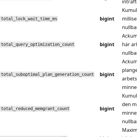
inträff
Kumula
bigint
millis
total_lock_wait_time_ms
nullbar
Ackumu
bigint
här ar
total_query_optimization_count
nullbar
Ackum
plange
bigint
total_suboptimal_plan_generation_count
arbet
minnes
Kumul
den m
bigint
total_reduced_memgrant_count
minnes
nullbar
Maxim