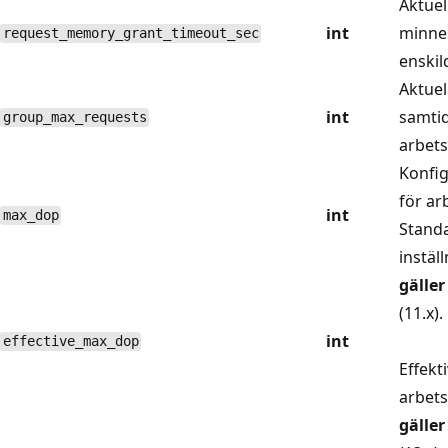
Aktuel
int
minnes
request_memory_grant_timeout_sec
enskil
Aktuel
int
samti
group_max_requests
arbets
Konfig
för ar
int
max_dop
Standa
inställ
gäller
(11.x).
int
effective_max_dop
Effekt
arbets
gäller