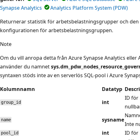
Synapse Analytics
Analytics Platform System (PDW)
Returnerar statistik för arbetsbelastningsgrupper och den
konfigurationen för arbetsbelastningsgruppen.
Note
Om du vill anropa detta från Azure Synapse Analytics eller
använder du namnet
sys.dm_pdw_nodes_resource_gover
syntaxen stöds inte av en serverlös SQL-pool i Azure Synaps
Kolumnnamn
Datatyp
Descr
ID för
int
group_id
nullbar
Namne
sysname
name
Inte nu
int
ID för
pool_id