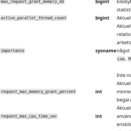
bigint
kiloby
max_request_grant_memory_kb
statist
bigint
Aktuell
active_parallel_thread_count
Aktuel
relati
arbets
sysname
något 
importance
,
Low
M
Inte nu
Aktuel
int
minnes
request_max_memory_grant_percent
begära
Aktuel
int
använd
request_max_cpu_time_sec
enskil