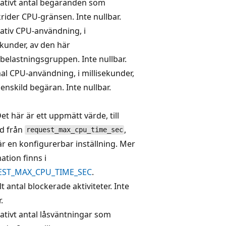
ativt antal begäranden som
rider CPU-gränsen. Inte nullbar.
tiv CPU-användning, i
ekunder, av den här
belastningsgruppen. Inte nullbar.
l CPU-användning, i millisekunder,
 enskild begäran. Inte nullbar.
et här är ett uppmätt värde, till
ad från
,
request_max_cpu_time_sec
 är en konfigurerbar inställning. Mer
ation finns i
ST_MAX_CPU_TIME_SEC
.
lt antal blockerade aktiviteter. Inte
.
tivt antal låsväntningar som