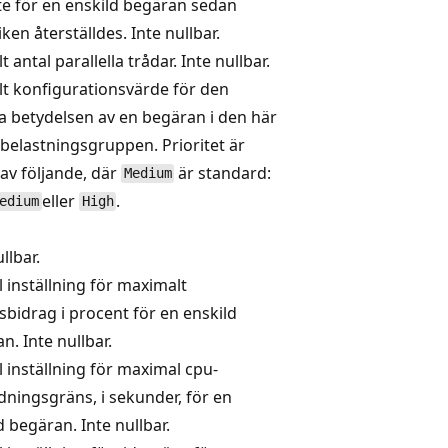
te för en enskild begäran sedan
iken återställdes. Inte nullbar.
t antal parallella trådar. Inte nullbar.
lt konfigurationsvärde för den
va betydelsen av en begäran i den här
belastningsgruppen. Prioritet är
av följande, där
är standard:
Medium
eller
.
edium
High
llbar.
l inställning för maximalt
bidrag i procent för en enskild
n. Inte nullbar.
l inställning för maximal cpu-
ningsgräns, i sekunder, för en
d begäran. Inte nullbar.