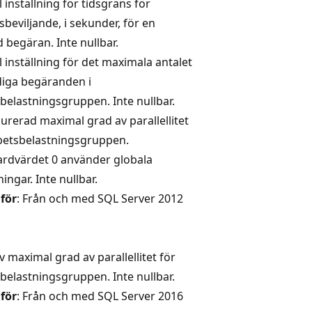
l inställning för tidsgräns för
beviljande, i sekunder, för en
d begäran. Inte nullbar.
l inställning för det maximala antalet
diga begäranden i
belastningsgruppen. Inte nullbar.
urerad maximal grad av parallellitet
betsbelastningsgruppen.
rdvärdet 0 använder globala
ningar. Inte nullbar.
 för
: Från och med SQL Server 2012
iv maximal grad av parallellitet för
belastningsgruppen. Inte nullbar.
 för
: Från och med SQL Server 2016