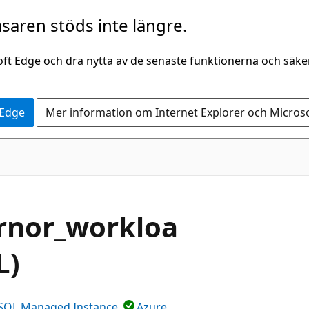
saren stöds inte längre.
oft Edge och dra nytta av de senaste funktionerna och säk
 Edge
Mer information om Internet Explorer och Micros
rnor_workloa
L)
SQL Managed Instance
Azure