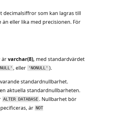
 decimalsiffror som kan lagras till
n eller lika med precisionen. För
e
är
varchar(8),
med standardvärdet
, eller
).
NULL'
'NONULL'
 nuvarande standardnullbarhet.
n aktuella standardnullbarheten.
r
. Nullbarhet bör
ALTER DATABASE
specificeras, är
NOT