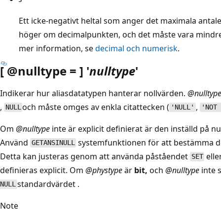
Ett icke-negativt heltal som anger det maximala antalet
höger om decimalpunkten, och det måste vara mindre ä
mer information, se
decimal och numerisk
.
[ @nulltype = ] '
nulltype
'
Indikerar hur aliasdatatypen hanterar nollvärden.
@nulltyp
,
och måste omges av enkla citattecken (
,
NULL
'NULL'
'NOT 
Om
@nulltype
inte är explicit definierat är den inställd på
Använd
systemfunktionen för att bestämma de
GETANSINULL
Detta kan justeras genom att använda påståendet
elle
SET
definieras explicit. Om
@phystype
är
bit,
och
@nulltype
inte 
standardvärdet .
NULL
Note