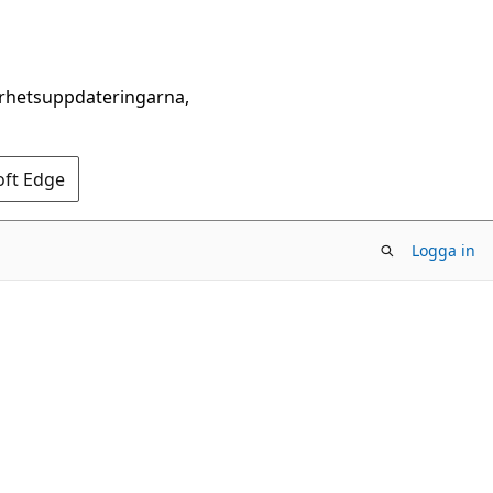
erhetsuppdateringarna,
oft Edge
Logga in