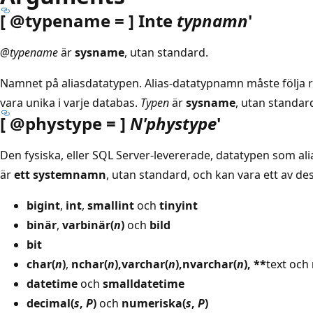
[ @typename = ] Inte
typnamn
'
@typename
är
sysname
, utan standard.
Namnet på aliasdatatypen. Alias-datatypnamn måste följa 
vara unika i varje databas.
Typen
är
sysname
, utan standar
[ @phystype = ]
N'phystype
'
Den fysiska, eller SQL Server-levererade, datatypen som al
är
ett systemnamn
, utan standard, och kan vara ett av de
bigint
,
int
,
smallint
och
tinyint
binär
,
varbinär(
n
)
och
bild
bit
char(
n
)
,
nchar(
n
),
varchar(
n
),
nvarchar(
n
), **
text och
datetime
och
smalldatetime
decimal(
s
,
P
)
och
numeriska(
s
,
P
)