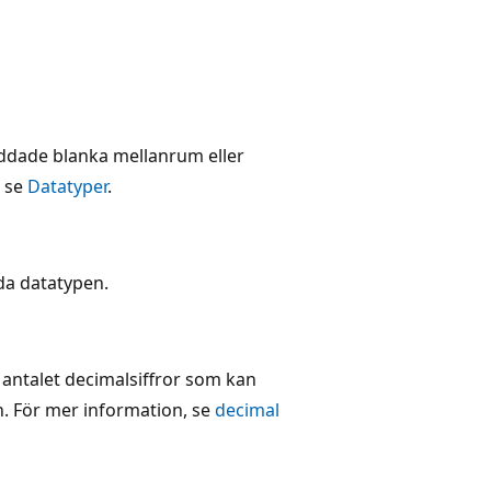
äddade blanka mellanrum eller
, se
Datatyper
.
lda datatypen.
 antalet decimalsiffror som kan
n. För mer information, se
decimal