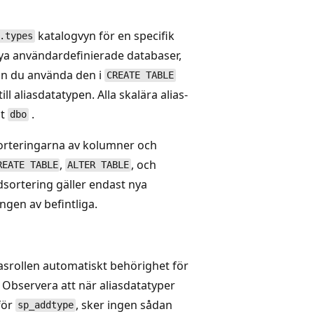
katalogvyn för en specifik
.types
 nya användardefinierade databaser,
kan du använda den i
CREATE TABLE
ll aliasdatatypen. Alla skalära alias-
at
.
dbo
Sorteringarna av kolumner och
,
, och
REATE TABLE
ALTER TABLE
sortering gäller endast nya
ngen av befintliga.
srollen automatiskt behörighet för
. Observera att när aliasdatatyper
 för
, sker ingen sådan
sp_addtype