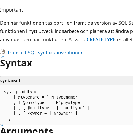
Important
Den här funktionen tas bort i en framtida version av SQL S
funktionen i nytt utvecklingsarbete och planera att ändr
använder den här funktionen. Använd
CREATE TYPE
i stället
Transact-SQL syntaxkonventioner
Syntax
syntaxsql
sys.sp_addtype

    [ @typename = ] N'typename'

    , [ @phystype = ] N'phystype'

    [ , [ @nulltype = ] 'nulltype' ]

    [ , [ @owner = ] N'owner' ]

Arguments