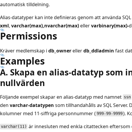
automatisk tilldelning.
Alias-datatyper kan inte definieras genom att använda SQ
xml
,
varchar(max),
nvarchar(max)
eller
varbinary(max)-
d
Permissions
Kräver medlemskap i
db_owner
eller
db_ddladmin
fast dat
Examples
A. Skapa en alias-datatyp som in
nullvärden
Följande exempel skapar en alias-datatyp med namnet
ssn
den
varchar-datatypen
som tillhandahålls av SQL Server.
kolumner med 11-siffriga personnummer (
). 
999-99-9999
är innesluten med enkla citattecken eftersom 
varchar(11)