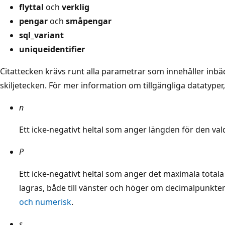
flyttal
och
verklig
pengar
och
småpengar
sql_variant
uniqueidentifier
Citattecken krävs runt alla parametrar som innehåller inb
skiljetecken. För mer information om tillgängliga datatyper
n
Ett icke-negativt heltal som anger längden för den va
P
Ett icke-negativt heltal som anger det maximala totala
lagras, både till vänster och höger om decimalpunkte
och numerisk
.
s