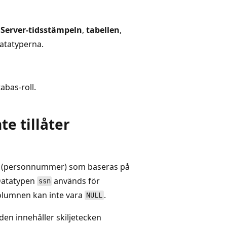
L
Server-tidsstämpeln
,
tabellen
,
atatyperna.
abas-roll.
te tillåter
(personnummer) som baseras på
 Datatypen
används för
ssn
Kolumnen kan inte vara
.
NULL
den innehåller skiljetecken