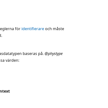
reglerna för
identifierare
och måste
d.
iasdatatypen baseras på.
@phystype
ssa värden:
ntext