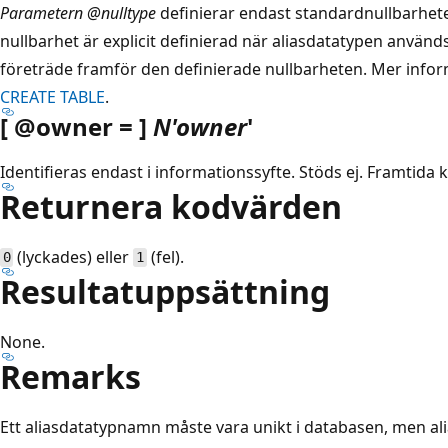
Parametern @nulltype
definierar endast standardnullbarhet
nullbarhet är explicit definierad när aliasdatatypen använd
företräde framför den definierade nullbarheten. Mer infor
CREATE TABLE
.
[ @owner = ]
N'owner
'
Identifieras endast i informationssyfte. Stöds ej. Framtida 
Returnera kodvärden
(lyckades) eller
(fel).
0
1
Resultatuppsättning
None.
Remarks
Ett aliasdatatypnamn måste vara unikt i databasen, men a