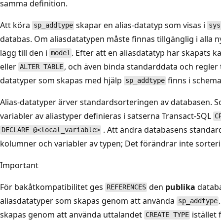
samma definition.
Att köra
skapar en alias-datatyp som visas i
sp_addtype
sys
databas. Om aliasdatatypen måste finnas tillgänglig i alla
lägg till den i
. Efter att en aliasdatatyp har skapats 
model
eller
, och även binda standarddata och regler ti
ALTER TABLE
datatyper som skapas med hjälp
finns i schem
sp_addtype
Alias-datatyper ärver standardsorteringen av databasen. 
variabler av aliastyper definieras i satserna Transact-SQL
C
. Att ändra databasens standard
DECLARE @<local_variable>
kolumner och variabler av typen; Det förändrar inte sorteri
Important
För bakåtkompatibilitet ges
den
publika
databa
REFERENCES
aliasdatatyper som skapas genom att använda
sp_addtype
skapas genom att använda uttalandet
istället
CREATE TYPE