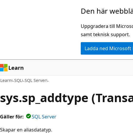
Hoppa
Den här webblä
till
huvudinnehåll
Uppgradera till Micros
samt teknisk support.
Ladda ned Microsoft
Learn
Learn
SQL
SQL Server
sys.sp_addtype (Trans
Gäller för:
SQL Server
Skapar en aliasdatatyp.