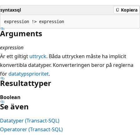
syntaxsql
Kopiera
Arguments
expression
Är ett giltigt
uttryck
. Båda uttrycken måste ha implicit
konvertibla datatyper. Konverteringen beror på reglerna
för
datatypsprioritet
.
Resultattyper
Boolean
Se även
Datatyper (Transact-SQL)
Operatorer (Transact-SQL)
Läsläge