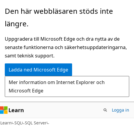
Hoppa
Den här webbläsaren stöds inte
till
längre.
huvudinnehåll
Uppgradera till Microsoft Edge och dra nytta av de
senaste funktionerna och säkerhetsuppdateringarna,
samt teknisk support.
Ladda ned Microsoft Edge
Mer information om Internet Explorer och
Microsoft Edge
Learn
Logga in
Learn
SQL
SQL Server