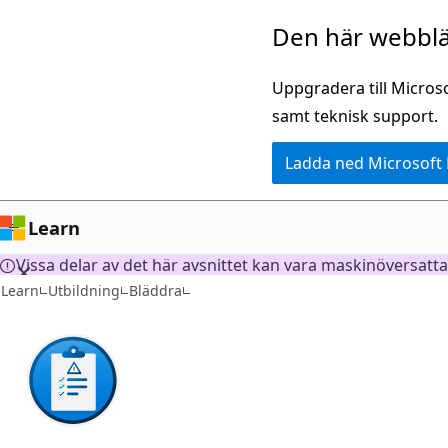
Hoppa
Den här webblä
till
huvudinnehåll
Uppgradera till Micros
samt teknisk support.
Ladda ned Microsoft
Learn
Vissa delar av det här avsnittet kan vara maskinöversatta
Learn
Utbildning
Bläddra