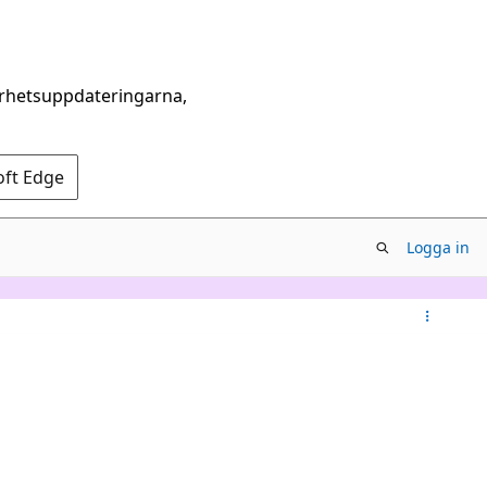
erhetsuppdateringarna,
oft Edge
Logga in