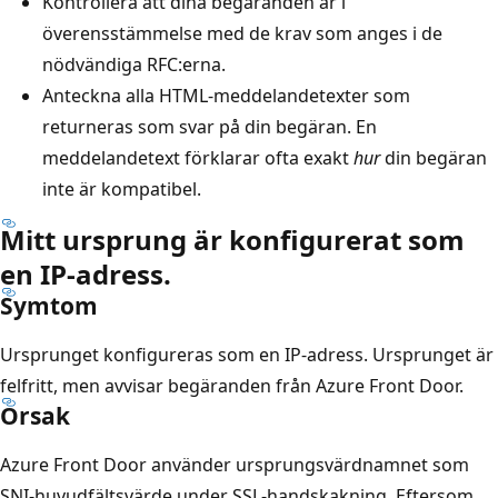
Kontrollera att dina begäranden är i
överensstämmelse med de krav som anges i de
nödvändiga RFC:erna.
Anteckna alla HTML-meddelandetexter som
returneras som svar på din begäran. En
meddelandetext förklarar ofta exakt
hur
din begäran
inte är kompatibel.
Mitt ursprung är konfigurerat som
en IP-adress.
Symtom
Ursprunget konfigureras som en IP-adress. Ursprunget är
felfritt, men avvisar begäranden från Azure Front Door.
Orsak
Azure Front Door använder ursprungsvärdnamnet som
SNI-huvudfältsvärde under SSL-handskakning. Eftersom