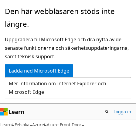
Hoppa
Den här webbläsaren stöds inte
till
längre.
huvudinnehåll
Uppgradera till Microsoft Edge och dra nytta av de
senaste funktionerna och säkerhetsuppdateringarna,
samt teknisk support.
Ladda ned Microsoft Edge
Mer information om Internet Explorer och
Microsoft Edge
Learn
Logga in
Learn
Felsöka
Azure
Azure Front Door