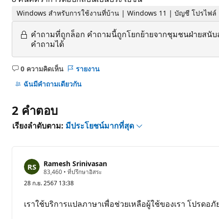
Windows สำหรับการใช้งานที่บ้าน | Windows 11 | บัญชี โปรไฟล์ 
คำถามที่ถูกล็อก
คำถามนี้ถูกโยกย้ายจากชุมชนฝ่ายสนับ
คำถามได้
0 ความคิดเห็น
รายงาน
ไม่มี
ข้อคิด
ฉันมีคําถามเดียวกัน
เห็น
2 คําตอบ
เรียงลำดับตาม:
มีประโยชน์มากที่สุด
Ramesh Srinivasan
แ
83,460
•
ที่ปรึกษาอิสระ
ต้
28 ก.ย. 2567 13:38
ม
ค
ว
เราใช้บริการแปลภาษาเพื่อช่วยเหลือผู้ใช้ของเรา โปรดอ
า
ม