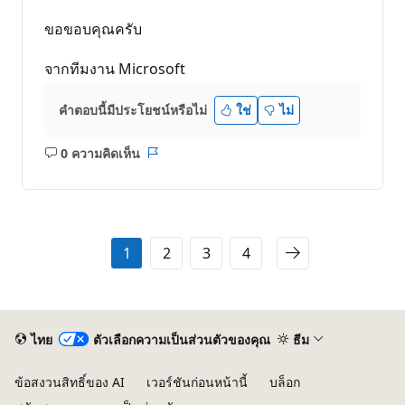
ขอขอบคุณครับ
จากทีมงาน Microsoft
คำตอบนี้มีประโยชน์หรือไม่
ใช่
ไม่
0 ความคิดเห็น
ไม่มี
รายงาน
ข้อคิด
เห็น
1
2
3
4
ไทย
ตัวเลือกความเป็นส่วนตัวของคุณ
ธีม
ข้อสงวนสิทธิ์ของ AI
เวอร์ชันก่อนหน้านี้
บล็อก