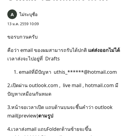
ไม่ระบุชื่อ
13 ม.ค. 2559 10:09
ขอรบกวนครับ
คือว่า email ของผมสามารถรับได้ปกติ
แต่ส่งออกไม่ได้
เวลาส่งจะไปอยู่ที่ Drafts
emailที่มีปัญหา uthis_******@hotmail.com
2.เปิดผ่าน outlook.com , live mail , hotmail.com มี
ปัญหาเหมือนกันหมด
3.หน้าจอเวลาเปิด แถบด้านบนจะชึ้นคำว่า outlook
mail(preview)
ตามรูป
4.เวลาส่งmail แถบFolderด้านซ้ายจะขึ้น