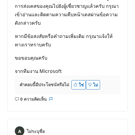
การส่งเคสของคุณไปยังผู้เชี่ยวชาญแล้วครับ กรุณา
เข้าอ่านและติดตามความคืบหน้าเคสผ่านข้อความ
ดังกล่าวครับ
หากมีข้อสงสัยหรือคำถามเพิ่มเติม กรุณาแจ้งให้
ทางเราทราบครับ
ขอขอบคุณครับ
จากทีมงาน Microsoft
คำตอบนี้มีประโยชน์หรือไม่
ใช่
ไม่
0 ความคิดเห็น
ไม่มี
รายงาน
ข้อคิด
เห็น
ไม่ระบุชื่อ