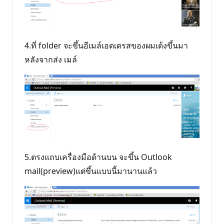
4.ที่ folder จะขึ้นอีเมล์เอดเดรสของผมเด้งขึ้นมา
หลังจากส่ง เมล์
5.ตรงแถบเครื่องมือด้านบน จะขึ้น Outlook
mail(preview)แต่ขึ้นแบบนี้มานานแล้ว