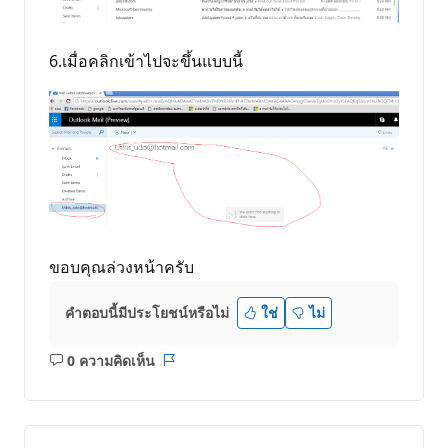
6.เมื่อคลิกเข้าไปจะขึ้นแบบนี้
ขอบคุณล่วงหน้าครับ
คำตอบนี้มีประโยชน์หรือไม่
ใช่
ไม่
0 ความคิดเห็น
ไม่มี
รายงาน
ข้อคิด
เห็น