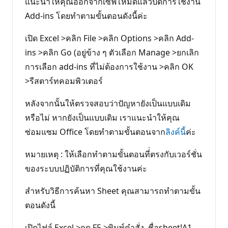
แนะนำให้คุณออกจากเซฟโหมดแล้วปิดการใช้งาน
Add-ins โดยทำตามขั้นตอนดังนี้ค่ะ
เปิด Excel >คลิก File >คลิก Options >คลิก Add-
ins >คลิก Go (อยู่ข้าง ๆ ตัวเลือก Manage >ยกเลิก
การเลือก add-ins ที่ไม่ต้องการใช้งาน >คลิก OK
>รีสตาร์ทคอมพิวเตอร์
หลังจากนั้นให้ตรวจสอบว่าปัญหายังเป็นแบบเดิม
หรือไม่ หากยังเป็นแบบเดิม เราแนะนำให้คุณ
ซ่อมแซม Office โดยทำตามขั้นตอนจาก
ลิงค์นี้
ค่ะ
หมายเหตุ : ให้เลือกทำตามขั้นตอนที่่ตรงกับเวอร์ชั่น
ของระบบปฏิบัติการที่คุณใช้งานค่ะ
สำหรับวิธีการค้นหา Sheet คุณสามารถทำตามขั้น
ตอนดังนี้
เปิดไฟล์ Excel >กด F5 >พิมพ์คำสั่ง ชื่อsheet!A1