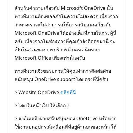
สำหรับคำถามเกี่ยวกับ Microsoft OneDrive นั้น
ทางทีมงานต้องขออภัยในความไม่สะดวก เนื่องจาก
ว่าทางเราจะไม่สามารถให้การสนับสนุนเกี่ยวกับ
Microsoft OneDrive ได้อย่างเต็มที่ภายในกระทู้นี้
ครับ เนื่องจากในช่องทางที่คุณกำลังติดต่อมานี้ จะ
เป็นในส่วนของการบริการด้านเทคนิคของ
Microsoft Office เพียงเท่านั้นครับ
ทางทีมงานจึงขอรบกวนให้คุณทำการติดต่อฝ่าย
สนับสนุน OneDrive support โดยตรงที่นี่ครับ
> Website OneDrive
คลิกที่นี่
> โดยในหน้าเว็ป ให้เลือก ?
> ส่งอีเมลถึงฝ่ายสนับสนุนของ OneDrive หรือหาก
ใช้งานบนอุปกรณ์เคลื่อนที่ที่อยู่ด้านบนของหน้า ให้