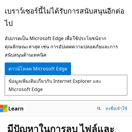
ข้าม
เบราว์เซอร์นี้ไม่ได้รับการสนับสนุนอีกต่อ
ไป
ไป
ยัง
เนื้อหา
อัปเกรดเป็น Microsoft Edge เพื่อใช้ประโยชน์จาก
หลัก
คุณลักษณะล่าสุด เช่น การอัปเดตความปลอดภัยและการ
สนับสนุนด้านเทคนิค
ดาวน์โหลด Microsoft Edge
ข้อมูลเพิ่มเติมเกี่ยวกับ Internet Explorer และ
Microsoft Edge
Learn
ลงชื่อเข้าใช้
มีปัญหาในการลบ ไฟล์และ