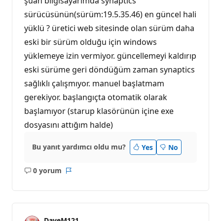
şuan bilgisayarımda synaptics
sürücüsünün(sürüm:19.5.35.46) en güncel hali
yüklü ? üretici web sitesinde olan sürüm daha
eski bir sürüm olduğu için windows
yüklemeye izin vermiyor. güncellemeyi kaldırıp
eski sürüme geri döndüğüm zaman synaptics
sağlıklı çalışmıyor. manuel başlatmam
gerekiyor. başlangıçta otomatik olarak
başlamıyor (starup klasörünün içine exe
dosyasını attığım halde)
Bu yanıt yardımcı oldu mu?
Yes
No
0 yorum
Açıklama
Rapor
yok
DaveM121