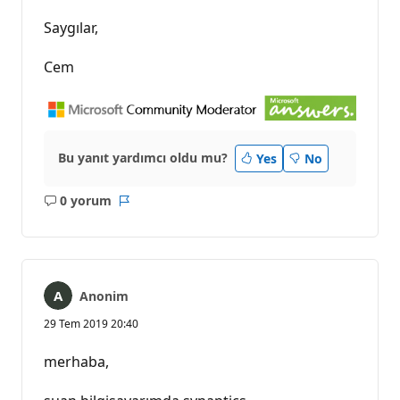
Saygılar,
Cem
Bu yanıt yardımcı oldu mu?
Yes
No
0 yorum
Açıklama
Rapor
yok
Anonim
29 Tem 2019 20:40
merhaba,