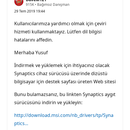
S
915K
•
Bağımsız Danışman
a
29 Tem 2019 19:44
y
g
ı
Kullanıcılarımıza yardımcı olmak için çeviri
n
l
hizmeti kullanmaktayız. Lütfen dil bilgisi
ı
hatalarını affedin.
k
p
u
Merhaba Yusuf
a
n
ı
İndirmek ve yüklemek için ihtiyacınız olacak
Synaptics cihaz sürücüsü üzerinde dizüstü
bilgisayar için destek sayfası üreten Web sitesi
Bunu bulamazsanız, bu linkten Synaptics aygıt
sürücüsünü indirin ve yükleyin:
http://download.msi.com/nb_drivers/tp/Syna
ptics...