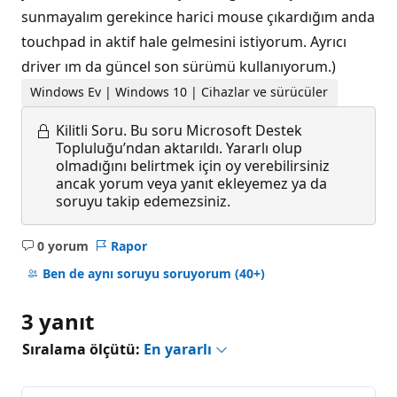
sunmayalım gerekince harici mouse çıkardığım anda
touchpad in aktif hale gelmesini istiyorum. Ayrıcı
driver ım da güncel son sürümü kullanıyorum.)
Windows Ev | Windows 10 | Cihazlar ve sürücüler
Kilitli Soru.
Bu soru Microsoft Destek
Topluluğu’ndan aktarıldı. Yararlı olup
olmadığını belirtmek için oy verebilirsiniz
ancak yorum veya yanıt ekleyemez ya da
soruyu takip edemezsiniz.
0 yorum
Rapor
Açıklama
yok
Ben de aynı soruyu soruyorum
(40+)
3 yanıt
Sıralama ölçütü:
En yararlı