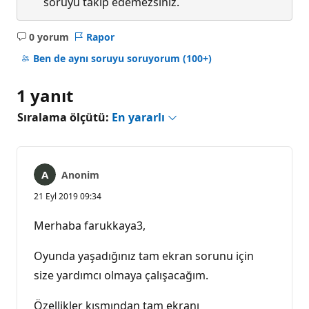
soruyu takip edemezsiniz.
0 yorum
Rapor
Açıklama
yok
Ben de aynı soruyu soruyorum
(100+)
1 yanıt
Sıralama ölçütü:
En yararlı
Anonim
21 Eyl 2019 09:34
Merhaba farukkaya3,
Oyunda yaşadığınız tam ekran sorunu için
size yardımcı olmaya çalışacağım.
Özellikler kısmından tam ekranı