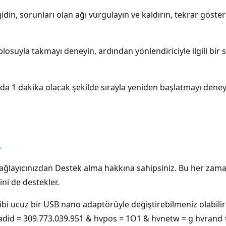
gidin, sorunları olan ağı vurgulayın ve kaldırın, tekrar göste
losuyla takmayı deneyin, ardından yönlendiriciyle ilgili bi
da 1 dakika olacak şekilde sırayla yeniden başlatmayı deneyi
.
ağlayıcınızdan Destek alma hakkına sahipsiniz. Bu her zaman a
ni de destekler.
i ucuz bir USB nano adaptörüyle değiştirebilmeniz olabilir
hvadid = 309.773.039.951 & hvpos = 1O1 & hvnetw = g hvra