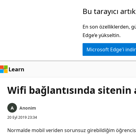
Ana
Bu tarayıcı artı
içeriğe
atla
En son özelliklerden, 
Edge’e yükseltin.
Microsoft Edge'i indir
Learn
Wifi bağlantısında siteni
Anonim
20 Eyl 2019 23:34
Normalde mobil veriden sorunsuz girebildiğim öğrencisi