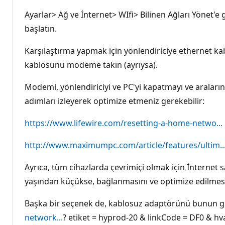
Ayarlar> Ağ ve İnternet> WIfi> Bilinen Ağları Yönet'e 
başlatın.
Karşılaştırma yapmak için yönlendiriciye ethernet kab
kablosunu modeme takın (ayrıysa).
Modemi, yönlendiriciyi ve PC'yi kapatmayı ve araların
adımları izleyerek optimize etmeniz gerekebilir:
https://www.lifewire.com/resetting-a-home-netwo...
http://www.maximumpc.com/article/features/ultim..
Ayrıca, tüm cihazlarda çevrimiçi olmak için İnternet s
yaşından küçükse, bağlanmasını ve optimize edilmesi
Başka bir seçenek de, kablosuz adaptörünü bunun gib
network...
? etiket = hyprod-20 & linkCode = DF0 & 