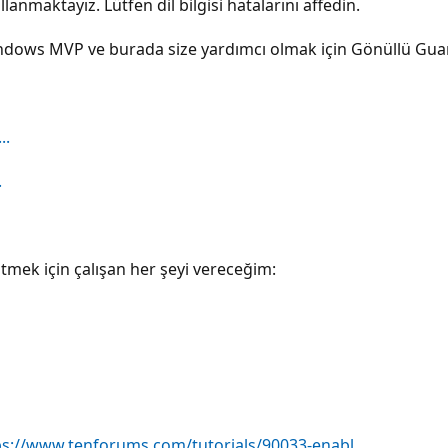
lanmaktayız. Lütfen dil bilgisi hatalarını affedin.
ndows MVP ve burada size yardımcı olmak için Gönüllü Gua
..
.
eltmek için çalışan her şeyi vereceğim:
ps://www.tenforums.com/tutorials/90033-enabl...