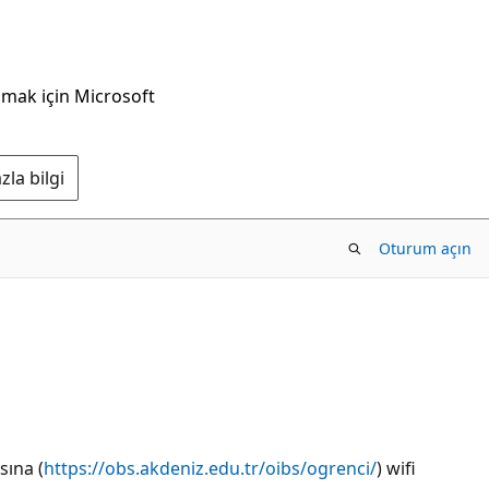
nmak için Microsoft
la bilgi
Oturum açın
sına (
https://obs.akdeniz.edu.tr/oibs/ogrenci/
) wifi