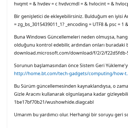
hvqmt = & hvdev = c hvdvcmdl = & hvlocint = & hvlocp
Bir genişletici de ekleyebilirsiniz. Bulduğum en iyisi 
= zg_bs_3015439011_1? _encoding = UTF8 & psc = 1
Buna Windows Güncellemeleri neden olmuşsa, hangil
olduğunu kontrol edebilir, ardından onları buradaki ba
download.microsoft.com/download/f/2/2/f22d5fdb
Sorunun başlamasından önce Sistem Geri Yükleme'yi de
http://home.bt.com/tech-gadgets/computing/how-t..
Bu Sürüm güncellemesinden kaynaklandıysa, o zaman
Gizle Aracını kullanarak olgunlaşana kadar gizleyebili
1be17bf70b21/wushowhide.diagcabl
Umarım bu yardımcı olur. Herhangi bir soruyu geri s
______________________________________________