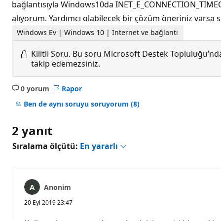
bağlantısıyla Windows10da INET_E_CONNECTION_TIMEOUT 
alıyorum. Yardımcı olabilecek bir çözüm öneriniz varsa se
Windows Ev | Windows 10 | İnternet ve bağlantı
Kilitli Soru.
Bu soru Microsoft Destek Topluluğu’ndan
takip edemezsiniz.
0 yorum
Rapor
Açıklama
yok
Ben de aynı soruyu soruyorum
(8)
2 yanıt
Sıralama ölçütü:
En yararlı
Anonim
20 Eyl 2019 23:47