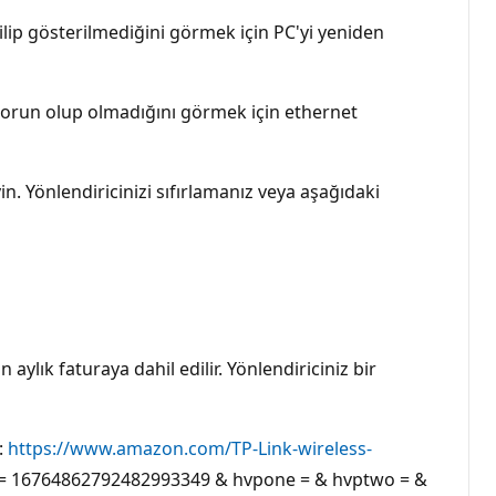
rilip gösterilmediğini görmek için PC'yi yeniden
r sorun olup olmadığını görmek için ethernet
n. Yönlendiricinizi sıfırlamanız veya aşağıdaki
ylık faturaya dahil edilir. Yönlendiriciniz bir
:
https://www.amazon.com/TP-Link-wireless-
nd = 16764862792482993349 & hvpone = & hvptwo = &