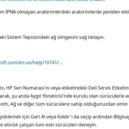
m IPN6 olmayan arabirimlerdeki arabirimlerde yeniden etkinle
i Sistem Tepsisindeki ağ simgesini sağ tıklayın.
oft.com/en-us/help/10741/...
ı, HP Seri Numarası'nı veya etiketindeki Dell Servis Etiketi
rak, şu anda Aygıt Yöneticisi'nde kurulu olan sürücülerle en
etooth, Ağ ve diğer tüm sürücülere sahip olduğunuzdan emin
klemek için Geri Al veya Kaldır'ı da seçip ardından Bilgisa
e dönük çalışan tüm eski sürücüleri deneyin.