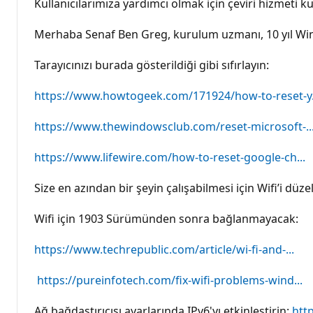
Kullanıcılarımıza yardımcı olmak için çeviri hizmeti kul
Merhaba Senaf Ben Greg, kurulum uzmanı, 10 yıl Wi
Tarayıcınızı burada gösterildiği gibi sıfırlayın:
https://www.howtogeek.com/171924/how-to-reset-y.
https://www.thewindowsclub.com/reset-microsoft-..
https://www.lifewire.com/how-to-reset-google-ch...
Size en azından bir şeyin çalışabilmesi için Wifi’i düz
Wifi için 1903 Sürümünden sonra bağlanmayacak:
https://www.techrepublic.com/article/wi-fi-and-...
https://pureinfotech.com/fix-wifi-problems-wind...
Ağ bağdaştırıcısı ayarlarında IPv6'yı etkinleştirin:
htt