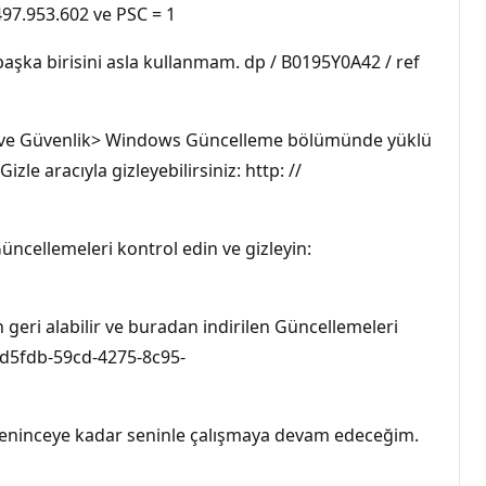
497.953.602 ve PSC = 1
e başka birisini asla kullanmam. dp / B0195Y0A42 / ref
e ve Güvenlik> Windows Güncelleme bölümünde yüklü
le aracıyla gizleyebilirsiniz: http: //
ncellemeleri kontrol edin ve gizleyin:
i alabilir ve buradan indirilen Güncellemeleri
2d5fdb-59cd-4275-8c95-
mleninceye kadar seninle çalışmaya devam edeceğim.