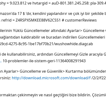
hy = 9.023.812 ve hvtargid = auD-801.381.245.258: pla-309.
Amazon'da 17 $ 'dır, kendini yapılandırır ve çok iyi bir şekild
 & refrid = Z4RSPX5MKEE88V62CSS1 # customerReviews
erinin Yüklü Güncellemeler altındaki Ayarlar> Güncellem
ğlantıdan kaldırabilir ve buradan indirilen Güncellemeleri Giz
-59cd-4275-8c95-1be17bf70b21/wushowhide.diagcab
 kullanabilirsiniz, ardından Güncellemeyi Gizle aracıyla Gü
.
10-problemler-ile-sistem-geri-11364008291943
 Ayarlar> Güncelleme ve Güvenlik> Kurtarma bölümünden ger
rsiniz:
http://download.microsoft.com/download/f
/2/2/f2
ormaktan çekinmeyin ve nasıl geçtiğini bize bildirin. Çözü