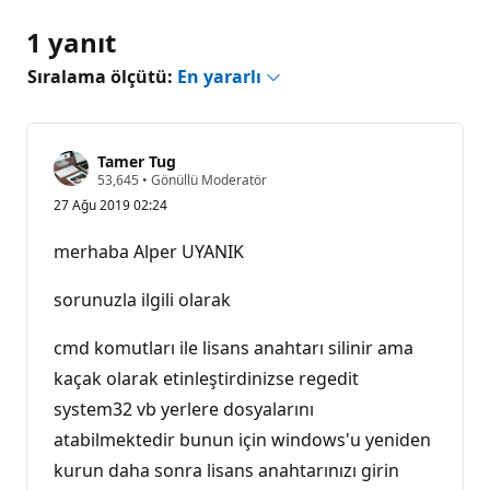
1 yanıt
Sıralama ölçütü:
En yararlı
Tamer Tug
S
53,645
•
Gönüllü Moderatör
a
27 Ağu 2019 02:24
y
g
ı
merhaba Alper UYANIK
n
l
ı
sorunuzla ilgili olarak
k
p
u
cmd komutları ile lisans anahtarı silinir ama
a
kaçak olarak etinleştirdinizse regedit
n
ı
system32 vb yerlere dosyalarını
atabilmektedir bunun için windows'u yeniden
kurun daha sonra lisans anahtarınızı girin