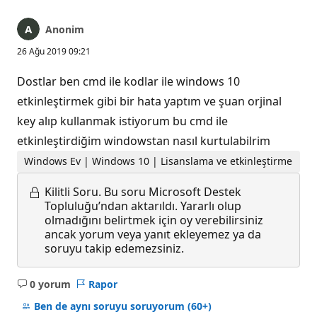
Anonim
26 Ağu 2019 09:21
Dostlar ben cmd ile kodlar ile windows 10
etkinleştirmek gibi bir hata yaptım ve şuan orjinal
key alıp kullanmak istiyorum bu cmd ile
etkinleştirdiğim windowstan nasıl kurtulabilrim
Windows Ev | Windows 10 | Lisanslama ve etkinleştirme
Kilitli Soru.
Bu soru Microsoft Destek
Topluluğu’ndan aktarıldı. Yararlı olup
olmadığını belirtmek için oy verebilirsiniz
ancak yorum veya yanıt ekleyemez ya da
soruyu takip edemezsiniz.
0 yorum
Rapor
Açıklama
yok
Ben de aynı soruyu soruyorum
(60+)