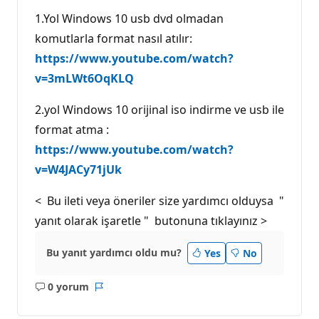
1.Yol Windows 10 usb dvd olmadan
komutlarla format nasıl atılır:
https://www.youtube.com/watch?
v=3mLWt6OqKLQ
2.yol Windows 10 orijinal iso indirme ve usb ile
format atma :
https://www.youtube.com/watch?
v=W4JACy71jUk
< Bu ileti veya öneriler size yardımcı olduysa "
yanıt olarak işaretle " butonuna tıklayınız >
Bu yanıt yardımcı oldu mu?
Yes
No
0 yorum
Açıklama
Rapor
yok