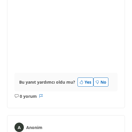
Bu yanıt yardımcı oldu mu?
Yes
No
0 yorum
Açıklama
Rapor
yok
Anonim