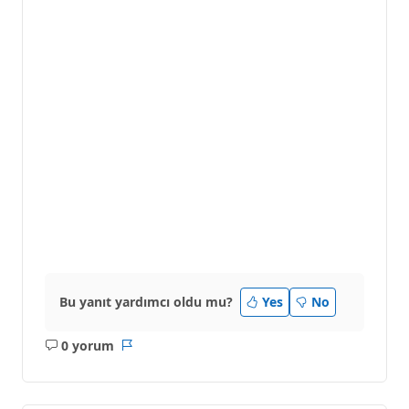
Bu yanıt yardımcı oldu mu?
Yes
No
0 yorum
Açıklama
Rapor
yok