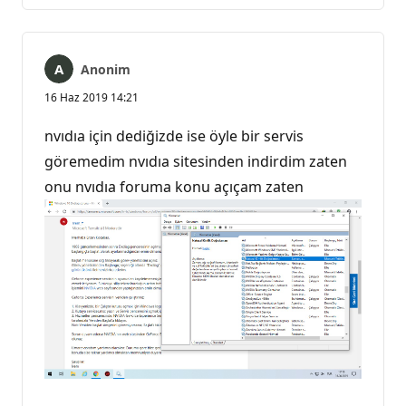
yok
Anonim
16 Haz 2019 14:21
nvıdıa için dediğizde ise öyle bir servis
göremedim nvıdıa sitesinden indirdim zaten
onu nvıdıa foruma konu açıçam zaten