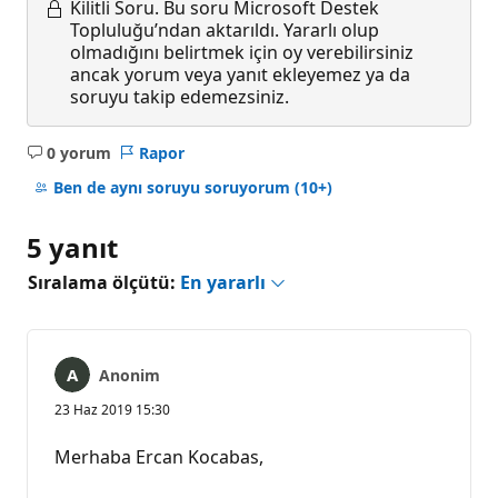
Kilitli Soru.
Bu soru Microsoft Destek
Topluluğu’ndan aktarıldı. Yararlı olup
olmadığını belirtmek için oy verebilirsiniz
ancak yorum veya yanıt ekleyemez ya da
soruyu takip edemezsiniz.
0 yorum
Rapor
Açıklama
yok
Ben de aynı soruyu soruyorum
(10+)
5 yanıt
Sıralama ölçütü:
En yararlı
Anonim
23 Haz 2019 15:30
Merhaba Ercan Kocabas,