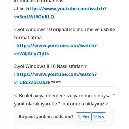
komutlarla format nasıl
atılır:
https://www.youtube.com/watch?
v=3mLWt6OqKLQ
2.yol Windows 10 orijinal iso indirme ve usb ile
format atma
:
https://www.youtube.com/watch?
v=W4JACy71jUk
3.yol Windows 8 10 Nasıl sıfırlanır
:
https://www.youtube.com/watch?
v=UBcZZoOZSZE
****
< Bu ileti veya öneriler size yardımcı olduysa "
yanıt olarak işaretle " butonuna tıklayınız >
Bu yanıt yardımcı oldu mu?
Yes
No