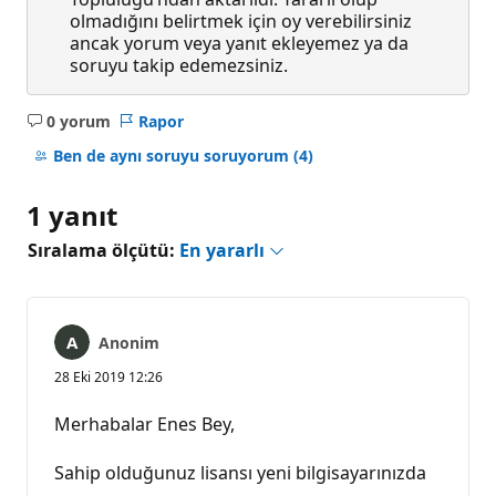
olmadığını belirtmek için oy verebilirsiniz
ancak yorum veya yanıt ekleyemez ya da
soruyu takip edemezsiniz.
0 yorum
Rapor
Açıklama
yok
Ben de aynı soruyu soruyorum
(4)
1 yanıt
Sıralama ölçütü:
En yararlı
Anonim
28 Eki 2019 12:26
Merhabalar Enes Bey,
Sahip olduğunuz lisansı yeni bilgisayarınızda