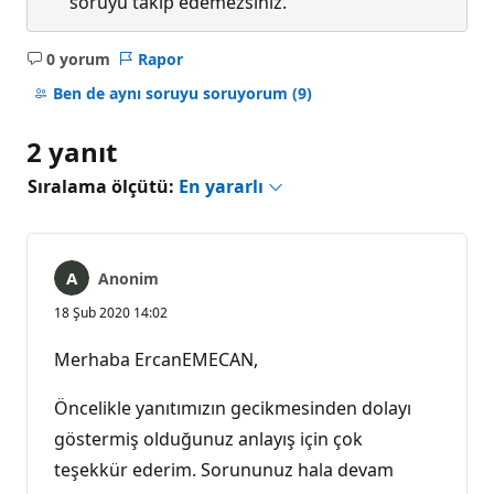
soruyu takip edemezsiniz.
0 yorum
Rapor
Açıklama
yok
Ben de aynı soruyu soruyorum
(9)
2 yanıt
Sıralama ölçütü:
En yararlı
Anonim
18 Şub 2020 14:02
Merhaba ErcanEMECAN,
Öncelikle yanıtımızın gecikmesinden dolayı
göstermiş olduğunuz anlayış için çok
teşekkür ederim. Sorununuz hala devam