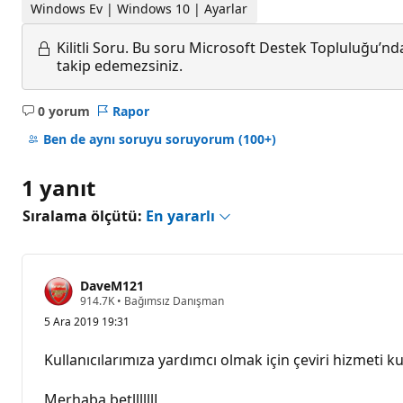
Windows Ev | Windows 10 | Ayarlar
Kilitli Soru.
Bu soru Microsoft Destek Topluluğu’ndan
takip edemezsiniz.
0 yorum
Rapor
Açıklama
yok
Ben de aynı soruyu soruyorum
(100+)
1 yanıt
Sıralama ölçütü:
En yararlı
DaveM121
S
914.7K
•
Bağımsız Danışman
a
5 Ara 2019 19:31
y
g
ı
Kullanıcılarımıza yardımcı olmak için çeviri hizmeti kul
n
l
ı
Merhaba betllllllL