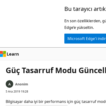
Ana
Bu tarayıcı artı
içeriğe
atla
En son özelliklerden, 
Edge’e yükseltin.
Microsoft Edge'i indir
Learn
Güç Tasarruf Modu Günce
Anonim
5 Ara 2019 19:28
Bilgisayar daha iyi bir performans için güç tasarruf mo