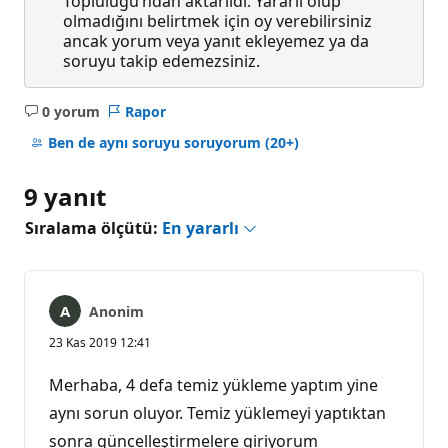
Topluluğu’ndan aktarıldı. Yararlı olup
olmadığını belirtmek için oy verebilirsiniz
ancak yorum veya yanıt ekleyemez ya da
soruyu takip edemezsiniz.
0 yorum
Rapor
Açıklama
yok
Ben de aynı soruyu soruyorum
(20+)
9 yanıt
Sıralama ölçütü:
En yararlı
Anonim
23 Kas 2019 12:41
Merhaba, 4 defa temiz yükleme yaptım yine
aynı sorun oluyor. Temiz yüklemeyi yaptıktan
sonra güncelleştirmelere giriyorum