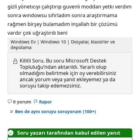
gizli yönetıcıyı çalıştırıp guvenlı moddan yetkı verdım
sonra wındowsu sıfırladım sonra araştırmama
rağmen birşey bulamadım inşallah bir çözümü
vardır çok uğraştırdı beni
Windows Ev | Windows 10 | Dosyalar, klasörler ve
depolama
Kilitli Soru.
Bu soru Microsoft Destek
Topluluğu’ndan aktarıldı. Yararlı olup
olmadığını belirtmek için oy verebilirsiniz
ancak yorum veya yanıt ekleyemez ya da
soruyu takip edemezsiniz.
0 yorum
Rapor
Açıklama
yok
Ben de aynı soruyu soruyorum
(100+)
Soru yazarı tarafından kabul edilen yanıt