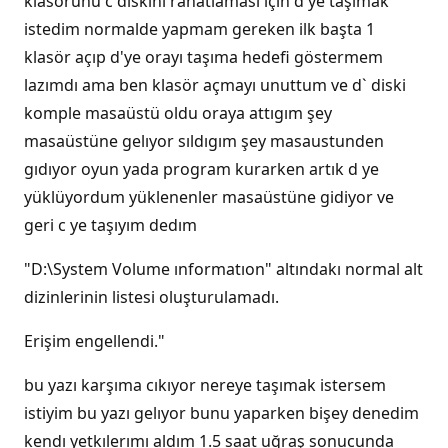
klasörünü c diskini rahatlaması için d ye taşımak
istedim normalde yapmam gereken ilk başta 1
klasör açıp d'ye orayı taşıma hedefi göstermem
lazımdı ama ben klasör açmayı unuttum ve d` diski
komple masaüstü oldu oraya attıgım şey
masaüstüne gelıyor sıldıgım şey masaustunden
gıdıyor oyun yada program kurarken artık d ye
yüklüyordum yüklenenler masaüstüne gidiyor ve
geri c ye taşıyım dedım
"D:\System Volume ınformatıon" altındakı normal alt
dizinlerinin listesi oluşturulamadı.
Erişim engellendi."
bu yazı karşıma cıkıyor nereye taşımak istersem
istiyim bu yazı gelıyor bunu yaparken bişey denedim
kendı yetkılerımı aldım 1.5 saat uğraş sonucunda