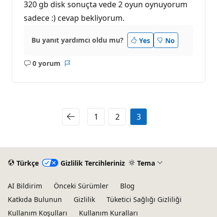
320 gb disk sonuçta vede 2 oyun oynuyorum
sadece :) cevap bekliyorum.
Bu yanıt yardımcı oldu mu?
Yes
No
0 yorum
Açıklama
Rapor
yok
1
2
3
Türkçe
Gizlilik Tercihleriniz
Tema
AI Bildirim
Önceki Sürümler
Blog
Katkıda Bulunun
Gizlilik
Tüketici Sağlığı Gizliliği
Kullanım Koşulları
Kullanım Kuralları