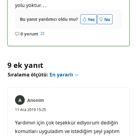
yolu yoktur. . .
Bu yanıt yardımcı oldu mu?
Yes
No
0 yorum
Açıklama
Rapor
yok
9 ek yanıt
Sıralama ölçütü:
En yararlı
Anonim
11 Ara 2019 15:25
Yardımın için çok teşekkür ediyorum dediğin
komutları uyguladım ve istediğim şeyi yaptım