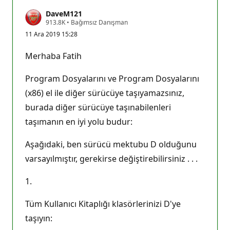
DaveM121
S
913.8K
•
Bağımsız Danışman
a
11 Ara 2019 15:28
y
g
ı
Merhaba Fatih
n
l
ı
Program Dosyalarını ve Program Dosyalarını
k
p
(x86) el ile diğer sürücüye taşıyamazsınız,
u
burada diğer sürücüye taşınabilenleri
a
n
taşımanın en iyi yolu budur:
ı
Aşağıdaki, ben sürücü mektubu D olduğunu
varsayılmıştır, gerekirse değiştirebilirsiniz . . .
1.
Tüm Kullanıcı Kitaplığı klasörlerinizi D'ye
taşıyın: