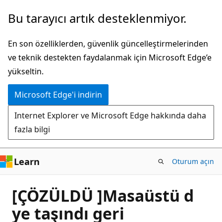
Ana
Bu tarayıcı artık desteklenmiyor.
içeriğe
atla
En son özelliklerden, güvenlik güncelleştirmelerinden
ve teknik destekten faydalanmak için Microsoft Edge’e
yükseltin.
Microsoft Edge'i indirin
Internet Explorer ve Microsoft Edge hakkında daha
fazla bilgi
Learn
Oturum açın
[ÇÖZÜLDÜ ]Masaüstü d
ye taşındı geri