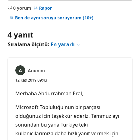
0 yorum
Rapor
Açıklama
yok
Ben de aynı soruyu soruyorum
(10+)
4 yanıt
Sıralama ölçütü:
En yararlı
Anonim
12 Kas 2019 09:43
Merhaba Abdurrahman Eral,
Microsoft Topluluğu'nun bir parçası
olduğunuz için teşekkür ederiz. Temmuz ayı
sonundan bu yana Türkiye teki
kullanıcılarımıza daha hızlı yanıt vermek için