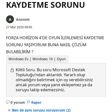
KAYDETME SORUNU
Anonim
27 Mar 2020 09:05
FORZA HORİZON 4'DE OYUN İLERLEMESİ KAYDETME
SORUNU YAŞIYORUM BUNA NASIL ÇÖZÜM
BULABİLİRİM ?
Windows Ev | Windows 10 | Oyun
Kilitli Soru.
Bu soru Microsoft Destek
Topluluğu’ndan aktarıldı. Yararlı olup
olmadığını belirtmek için oy verebilirsiniz
ancak yorum veya yanıt ekleyemez ya da
soruyu takip edemezsiniz.
0 yorum
Rapor
Açıklama
yok
Ben de aynı soruyu soruyorum
(2)