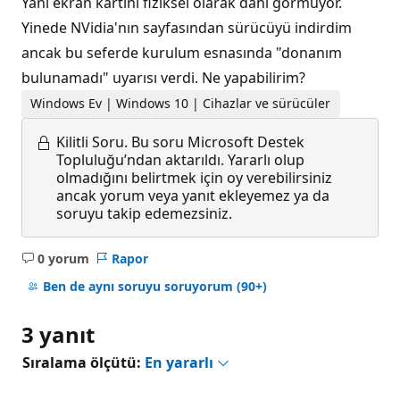
Yani ekran kartını fiziksel olarak dahi görmüyor.
Yinede NVidia'nın sayfasından sürücüyü indirdim
ancak bu seferde kurulum esnasında "donanım
bulunamadı" uyarısı verdi. Ne yapabilirim?
Windows Ev | Windows 10 | Cihazlar ve sürücüler
Kilitli Soru.
Bu soru Microsoft Destek
Topluluğu’ndan aktarıldı. Yararlı olup
olmadığını belirtmek için oy verebilirsiniz
ancak yorum veya yanıt ekleyemez ya da
soruyu takip edemezsiniz.
0 yorum
Rapor
Açıklama
yok
Ben de aynı soruyu soruyorum
(90+)
3 yanıt
Sıralama ölçütü:
En yararlı