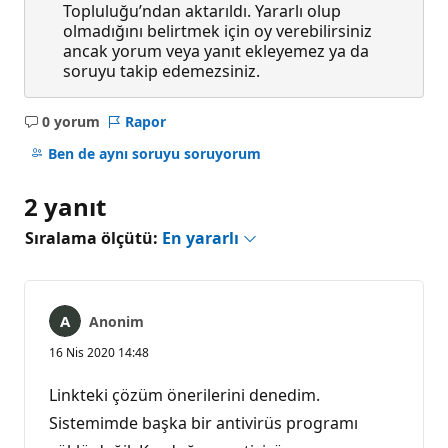
Topluluğu’ndan aktarıldı. Yararlı olup
olmadığını belirtmek için oy verebilirsiniz
ancak yorum veya yanıt ekleyemez ya da
soruyu takip edemezsiniz.
0 yorum
Rapor
Açıklama
yok
Ben de aynı soruyu soruyorum
2 yanıt
Sıralama ölçütü:
En yararlı
Anonim
16 Nis 2020 14:48
Linkteki çözüm önerilerini denedim.
Sistemimde başka bir antivirüs programı