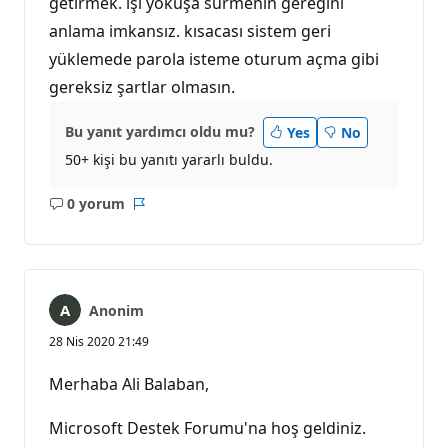
getirmek. işi yokuşa sürmenin gereğini
anlama imkansız. kısacası sistem geri
yüklemede parola isteme oturum açma gibi
gereksiz şartlar olmasın.
Bu yanıt yardımcı oldu mu?
Yes
No
50+ kişi bu yanıtı yararlı buldu.
0 yorum
Açıklama
Rapor
yok
Anonim
28 Nis 2020 21:49
Merhaba Ali Balaban,
Microsoft Destek Forumu'na hoş geldiniz.