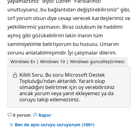
yapamazsınız" diyor. Lütfen "Parolarınızı
unuttuysanız, bu bağlantıdan değiştirebilirsiniz" gibi,
sırf yorum olsun diye cevap verecek kardeşlerimiz ve
yetkililerimiz yazmasın. Biraz üslubum ile haddimi
aşmış gibi gözükebilirim lakin inanın tüm
samimiyetimle belirtiyorum bu hususu. Umarım
sorunu anlatabilmişimdir. İyi çalışmalar dilerim.
Windows Ev | Windows 10 | Windows güncelleştirmesi
Kilitli Soru.
Bu soru Microsoft Destek
Topluluğu’ndan aktarıldı. Yararlı olup
olmadığını belirtmek için oy verebilirsiniz
ancak yorum veya yanıt ekleyemez ya da
soruyu takip edemezsiniz.
0 yorum
Rapor
Açıklama
yok
Ben de aynı soruyu soruyorum
(100+)