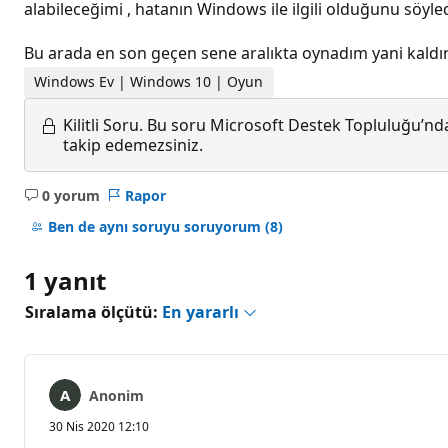
alabileceğimi , hatanın Windows ile ilgili olduğunu söyled
Bu arada en son geçen sene aralıkta oynadım yani kaldı
Windows Ev | Windows 10 | Oyun
Kilitli Soru.
Bu soru Microsoft Destek Topluluğu’ndan
takip edemezsiniz.
0 yorum
Rapor
Açıklama
yok
Ben de aynı soruyu soruyorum
(8)
1 yanıt
Sıralama ölçütü:
En yararlı
Anonim
30 Nis 2020 12:10