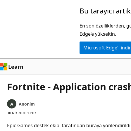
Ana
Bu tarayıcı artı
içeriğe
atla
En son özelliklerden, 
Edge’e yükseltin.
Microsoft Edge'i indir
Learn
Fortnite - Application cra
Anonim
30 Nis 2020 12:07
Epic Games destek ekibi tarafından buraya yönlendirild