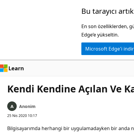
Ana
Bu tarayıcı artı
içeriğe
atla
En son özelliklerden, 
Edge’e yükseltin.
Microsoft Edge'i indir
Learn
Kendi Kendine Açılan Ve K
Anonim
25 Nis 2020 10:17
Bilgisayarımda herhangi bir uygulamadayken bir anda not