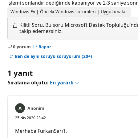
işlemi sonlandır dediğimde kapanıyor ve 2-3 saniye sonra
Windows Ev | Önceki Windows sürümleri | Uygulamalar
Kilitli Soru.
Bu soru Microsoft Destek Topluluğu’ndan
takip edemezsiniz.
0 yorum
Rapor
Açıklama
yok
Ben de aynı soruyu soruyorum
(20+)
1 yanıt
Sıralama ölçütü:
En yararlı
Anonim
25 Nis 2020 23:42
Merhaba FurkanSarı1,