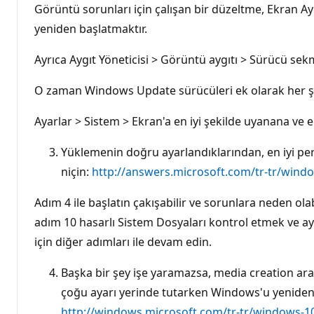
Görüntü sorunları için çalışan bir düzeltme, Ekran A
yeniden başlatmaktır.
Ayrıca Aygıt Yöneticisi > Görüntü aygıtı > Sürücü sek
O zaman Windows Update sürücüleri ek olarak her şe
Ayarlar > Sistem > Ekran'a en iyi şekilde uyanana ve
Yüklemenin doğru ayarlandıklarından, en iyi per
niçin:
http://answers.microsoft.com/tr-tr/window
Adım 4 ile başlatın çakışabilir ve sorunlara neden o
adım 10 hasarlı Sistem Dosyaları kontrol etmek ve ay
için diğer adımları ile devam edin.
Başka bir şey işe yaramazsa, media creation ara
çoğu ayarı yerinde tutarken Windows'u yeniden 
http://windows.microsoft.com/tr-tr/windows-10