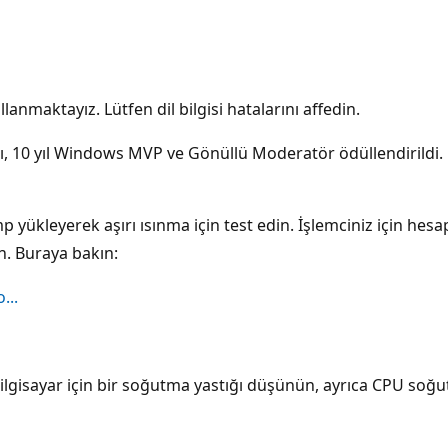
lanmaktayız. Lütfen dil bilgisi hatalarını affedin.
0 yıl Windows MVP ve Gönüllü Moderatör ödüllendirildi. B
 yükleyerek aşırı ısınma için test edin. İşlemciniz için he
ın. Buraya bakın:
...
ü bilgisayar için bir soğutma yastığı düşünün, ayrıca CPU so