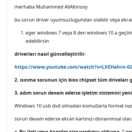
merhaba Muhammed AliAltınsoy
bu sorun driver uyumsuzlugundan olabilir veya ekra
eger windows 7 veya 8 den windows 10 a geçtinse
edebilirsin
driverları nasıl güncelleştirilir
:
https://www.youtube.com/watch?v=LXEHahrn-G
2. ısınma sorunun için bios chipset tüm driveları 
3. adım sorun devam ederse işletim sistemini yen
Windows 10 usb dvd olmadan komutlarla format nasıl
sorun devam ederse ekran kartınızı donanımsal olar
< Bu ileti veya öneriler size yardımcı olduysa " ya