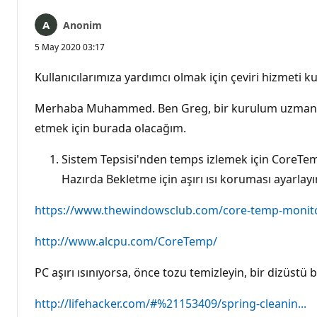
Anonim
5 May 2020 03:17
Kullanıcılarımıza yardımcı olmak için çeviri hizmeti kul
Merhaba Muhammed. Ben Greg, bir kurulum uzmanı, 1
etmek için burada olacağım.
Sistem Tepsisi'nden temps izlemek için CoreTemp
Hazırda Bekletme için aşırı ısı koruması ayarlay
https://www.thewindowsclub.com/core-temp-monito
http://www.alcpu.com/CoreTemp/
PC aşırı ısınıyorsa, önce tozu temizleyin, bir dizüst
http://lifehacker.com/#%21153409/spring-cleanin...