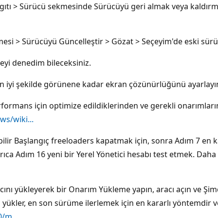
ygıtı > Sürücü sekmesinde Sürücüyü geri almak veya kaldırm
mesi > Sürücüyü Güncelleştir > Gözat > Seçeyim'de eski sürüc
yi denedim bileceksiniz.
 en iyi şekilde görünene kadar ekran çözünürlüğünü ayarlayı
formans için optimize edildiklerinden ve gerekli onarımları
s/wiki...
labilir Başlangıç freeloaders kapatmak için, sonra Adım 7 en
rıca Adım 16 yeni bir Yerel Yönetici hesabı test etmek. Dah
cını yükleyerek bir Onarım Yükleme yapın, aracı açın ve Şimd
yükler, en son sürüme ilerlemek için en kararlı yöntemdir 
/m...