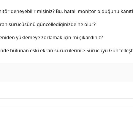
tör deneyebilir misiniz? Bu, hatalı monitör olduğunu kanıtl
kran sürücüsünü güncellediğinizde ne olur?
yeniden yüklemeye zorlamak için mi çıkardınız?
'nde bulunan eski ekran sürücülerini > Sürücüyü Güncelleşti