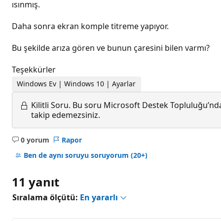
ısınmış.
Daha sonra ekran komple titreme yapıyor.
Bu şekilde arıza gören ve bunun çaresini bilen varmı?
Teşekkürler
Windows Ev | Windows 10 | Ayarlar
Kilitli Soru.
Bu soru Microsoft Destek Topluluğu’ndan
takip edemezsiniz.
0 yorum
Rapor
Açıklama
yok
Ben de aynı soruyu soruyorum
(20+)
11 yanıt
Sıralama ölçütü:
En yararlı