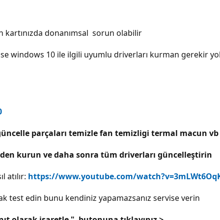
n kartınızda donanımsal sorun olabilir
 windows 10 ile ilgili uyumlu driverları kurman gerekir yok
0
güncelle parçaları temizle fan temizligi termal macun vb
iden kurun ve daha sonra tüm driverları güncelleştirin
 atılır:
https://www.youtube.com/watch?v=3mLWt6Oq
ak test edin bunu kendiniz yapamazsanız servise verin
nıt olarak işaretle " butonuna tıklayınız >