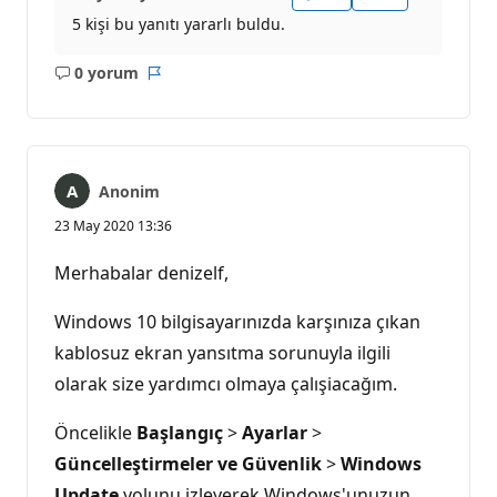
5 kişi bu yanıtı yararlı buldu.
0 yorum
Açıklama
Rapor
yok
Anonim
23 May 2020 13:36
Merhabalar denizelf,
Windows 10 bilgisayarınızda karşınıza çıkan
kablosuz ekran yansıtma sorunuyla ilgili
olarak size yardımcı olmaya çalışiacağım.
Öncelikle
Başlangıç
>
Ayarlar
>
Güncelleştirmeler ve Güvenlik
>
Windows
Update
yolunu izleyerek Windows'unuzun