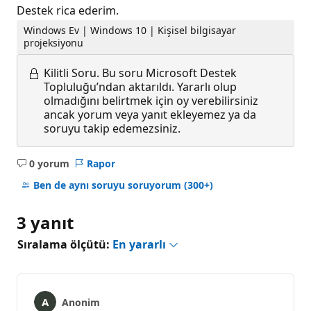
Destek rica ederim.
Windows Ev | Windows 10 | Kişisel bilgisayar
projeksiyonu
Kilitli Soru.
Bu soru Microsoft Destek
Topluluğu’ndan aktarıldı. Yararlı olup
olmadığını belirtmek için oy verebilirsiniz
ancak yorum veya yanıt ekleyemez ya da
soruyu takip edemezsiniz.
0 yorum
Rapor
Açıklama
yok
Ben de aynı soruyu soruyorum
(300+)
3 yanıt
Sıralama ölçütü:
En yararlı
Anonim