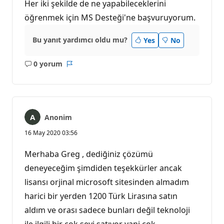
Her iki şekilde de ne yapabileceklerini
öğrenmek için MS Desteği'ne başvuruyorum.
Bu yanıt yardımcı oldu mu?
Yes
No
0 yorum
Açıklama
Rapor
yok
Anonim
16 May 2020 03:56
Merhaba Greg , dediğiniz çözümü
deneyeceğim şimdiden teşekkürler ancak
lisansı orjinal microsoft sitesinden almadım
harici bir yerden 1200 Türk Lirasına satın
aldım ve orası sadece bunları değil teknoloji
ile ilgili bir çok şeyi satıyor yani çok