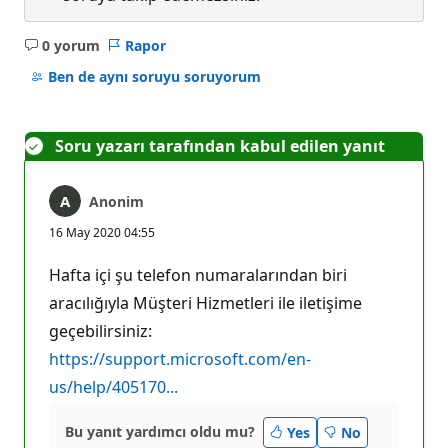
0 yorum
Rapor
Açıklama
yok
Ben de aynı soruyu soruyorum
Soru yazarı tarafından kabul edilen yanıt
Anonim
16 May 2020 04:55
Hafta içi şu telefon numaralarından biri
aracılığıyla Müşteri Hizmetleri ile iletişime
geçebilirsiniz:
https://support.microsoft.com/en-
us/help/405170...
Bu yanıt yardımcı oldu mu?
Yes
No