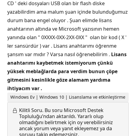
CD ' deki dosyaları USB olan bir flash diske
yazabilirdim ama malum şuan içinde bulunduğumuz
durum bana engel oluyor . Şuan elimde lisans
anahtarının altında ve Microsoft yazısının hemen
yanında olan " 0XXXX-0XX-2XX-0XX " olan bir kod ( X '
ler sansürdür ) var . Lisans anahtarımı öğrenme
şansım var mıdır ? Varsa nasıl öğrenebilirim .
Lisans
anahtarımı kaybetmek istemiyorum çünkü
yüksek meblağlarda para verdim bunun çöpe
gitmesini kesinlikle göze alamam yardıma
ihtiyacım var .
Windows Ev | Windows 10 | Lisanslama ve etkinleştirme
Kilitli Soru.
Bu soru Microsoft Destek
Topluluğu’ndan aktarıldı. Yararlı olup
olmadığını belirtmek için oy verebilirsiniz
ancak yorum veya yanıt ekleyemez ya da
soruyu takip edemezsiniz.