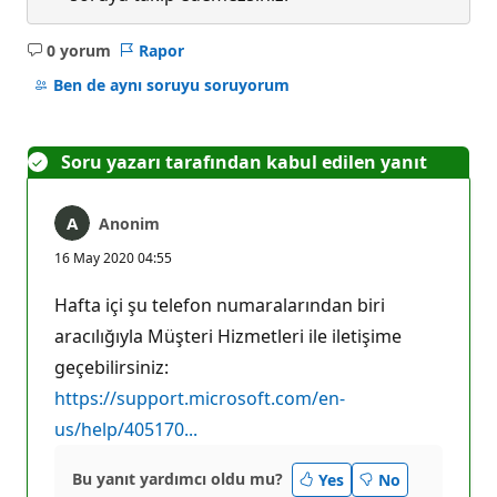
0 yorum
Rapor
Açıklama
yok
Ben de aynı soruyu soruyorum
Soru yazarı tarafından kabul edilen yanıt
Anonim
16 May 2020 04:55
Hafta içi şu telefon numaralarından biri
aracılığıyla Müşteri Hizmetleri ile iletişime
geçebilirsiniz:
https://support.microsoft.com/en-
us/help/405170...
Bu yanıt yardımcı oldu mu?
Yes
No