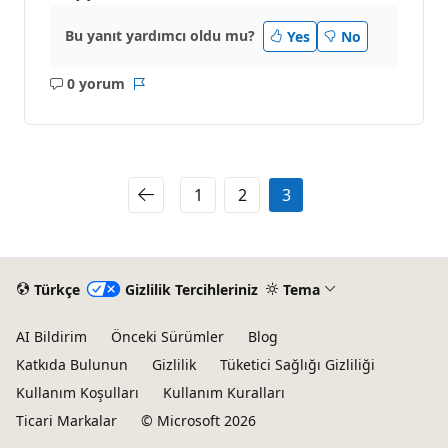
Bu yanıt yardımcı oldu mu?
Yes
No
0 yorum
Açıklama
Rapor
yok
1
2
3
Türkçe
Gizlilik Tercihleriniz
Tema
AI Bildirim
Önceki Sürümler
Blog
Katkıda Bulunun
Gizlilik
Tüketici Sağlığı Gizliliği
Kullanım Koşulları
Kullanım Kuralları
Ticari Markalar
© Microsoft 2026