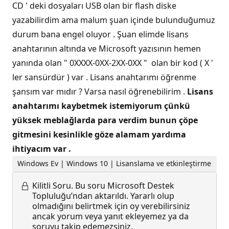
CD ' deki dosyaları USB olan bir flash diske
yazabilirdim ama malum şuan içinde bulunduğumuz
durum bana engel oluyor . Şuan elimde lisans
anahtarının altında ve Microsoft yazısının hemen
yanında olan " 0XXXX-0XX-2XX-0XX " olan bir kod ( X '
ler sansürdür ) var . Lisans anahtarımı öğrenme
şansım var mıdır ? Varsa nasıl öğrenebilirim .
Lisans
anahtarımı kaybetmek istemiyorum çünkü
yüksek meblağlarda para verdim bunun çöpe
gitmesini kesinlikle göze alamam yardıma
ihtiyacım var .
Windows Ev | Windows 10 | Lisanslama ve etkinleştirme
Kilitli Soru.
Bu soru Microsoft Destek
Topluluğu’ndan aktarıldı. Yararlı olup
olmadığını belirtmek için oy verebilirsiniz
ancak yorum veya yanıt ekleyemez ya da
soruyu takip edemezsiniz.