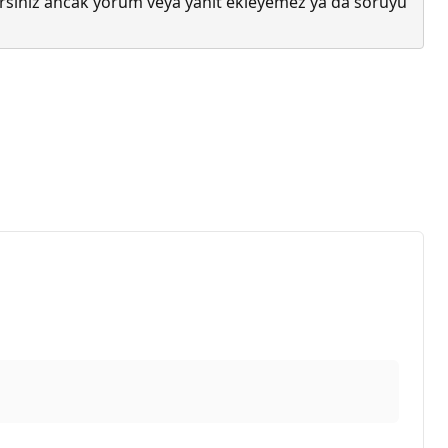
lirsiniz ancak yorum veya yanıt ekleyemez ya da soruyu