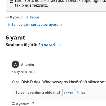
Kilitli Soru.
Bu soru Microsoft Destek Topluluğu’ndan
takip edemezsiniz.
0 yorum
Rapor
Açıklama
yok
Ben de aynı soruyu soruyorum
6 yanıt
Sıralama ölçütü:
En yararlı
Anonim
6 May 2020 09:01
Yerel Disk D deki WindowsApps klasörünü silince soru
Bu yanıt yardımcı oldu mu?
Yes
No
0 yorum
Açıklama
Rapor