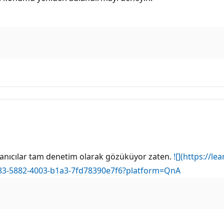
llanıcılar tam denetim olarak gözüküyor zaten.
![](https://lea
83-5882-4003-b1a3-7fd78390e7f6?platform=QnA