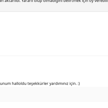
 aktarıldı. Yararlı olup olmadığını belirtmek için oy verebi
num halloldu teşekkürler yardımınız için. :)