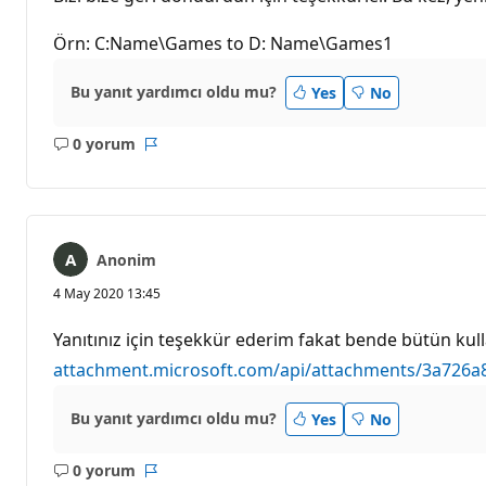
Örn: C:Name\Games to D: Name\Games1
Bu yanıt yardımcı oldu mu?
Yes
No
0 yorum
Açıklama
Rapor
yok
Anonim
4 May 2020 13:45
Yanıtınız için teşekkür ederim fakat bende bütün ku
attachment.microsoft.com/api/attachments/3a726a
Bu yanıt yardımcı oldu mu?
Yes
No
0 yorum
Açıklama
Rapor