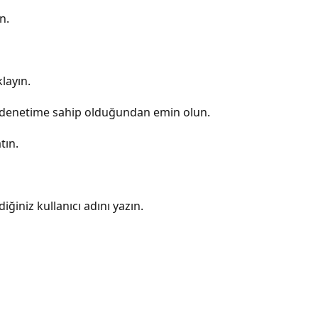
n.
layın.
m denetime sahip olduğundan emin olun.
tın.
ğiniz kullanıcı adını yazın.