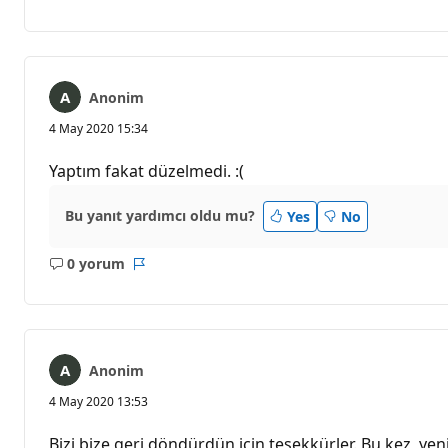
yok
Anonim
4 May 2020 15:34
Yaptım fakat düzelmedi. :(
Bu yanıt yardımcı oldu mu?
Yes
No
0 yorum
Açıklama
Rapor
yok
Anonim
4 May 2020 13:53
Bizi bize geri döndürdün için teşekkürler. Bu kez, y