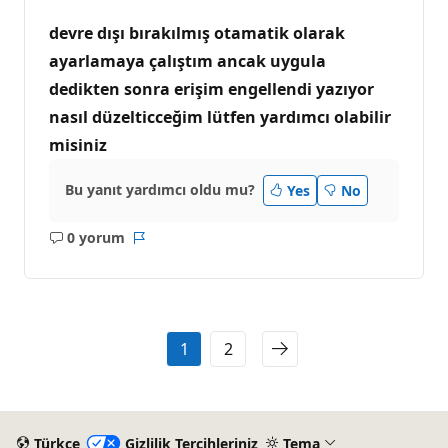
devre dışı bırakılmış otamatik olarak
ayarlamaya çalıştım ancak uygula
dedikten sonra erişim engellendi yazıyor
nasıl düzelticceğim lütfen yardımcı olabilir
misiniz
Bu yanıt yardımcı oldu mu?
Yes
No
0 yorum
Açıklama
Rapor
yok
1
2
Türkçe
Gizlilik Tercihleriniz
Tema