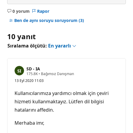
0 yorum
Rapor
Açıklama
yok
Ben de aynı soruyu soruyorum
(3)
10 yanıt
Sıralama ölçütü:
En yararlı
SD - IA
S
175.8K
•
Bağımsız Danışman
a
13 Eyl 2020 11:03
y
g
ı
Kullanıcılarımıza yardımcı olmak için çeviri
n
l
hizmeti kullanmaktayız. Lütfen dil bilgisi
ı
hatalarını affedin.
k
p
u
Merhaba imr,
a
n
ı