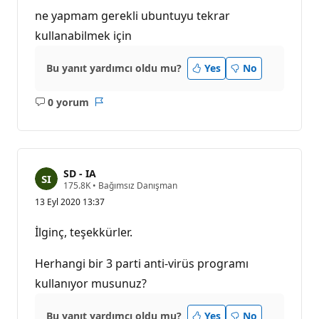
ne yapmam gerekli ubuntuyu tekrar
kullanabilmek için
Bu yanıt yardımcı oldu mu?
Yes
No
0 yorum
Açıklama
Rapor
yok
SD - IA
S
175.8K
•
Bağımsız Danışman
a
13 Eyl 2020 13:37
y
g
ı
İlginç, teşekkürler.
n
l
ı
Herhangi bir 3 parti anti-virüs programı
k
p
kullanıyor musunuz?
u
a
n
Bu yanıt yardımcı oldu mu?
Yes
No