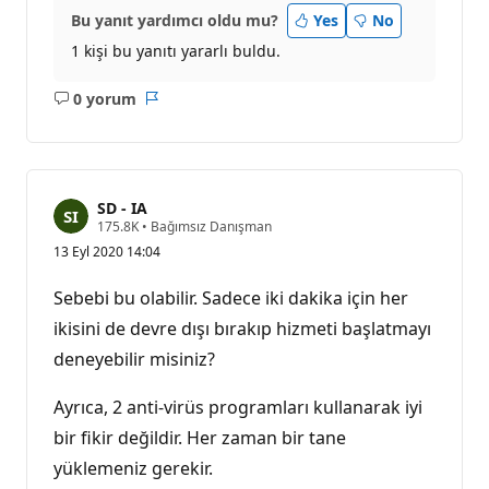
Bu yanıt yardımcı oldu mu?
Yes
No
1 kişi bu yanıtı yararlı buldu.
0 yorum
Açıklama
Rapor
yok
SD - IA
S
175.8K
•
Bağımsız Danışman
a
13 Eyl 2020 14:04
y
g
ı
Sebebi bu olabilir. Sadece iki dakika için her
n
l
ikisini de devre dışı bırakıp hizmeti başlatmayı
ı
deneyebilir misiniz?
k
p
u
Ayrıca, 2 anti-virüs programları kullanarak iyi
a
n
bir fikir değildir. Her zaman bir tane
ı
yüklemeniz gerekir.