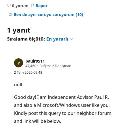
0 yorum
Rapor
Açıklama
yok
Ben de aynı soruyu soruyorum
(10)
1 yanıt
Sıralama ölçütü:
En yararlı
paulr0511
S
47,460
•
Bağımsız Danışman
a
2 Tem 2020 09:48
y
g
ı
null
n
l
ı
Good day! I am Independent Advisor Paul R.
k
p
and also a Microsoft/Windows user like you.
u
Kindly post this query to our neighbor forum
a
n
and link will be below.
ı