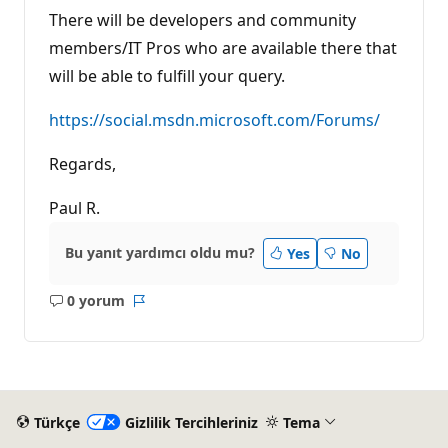
There will be developers and community
members/IT Pros who are available there that
will be able to fulfill your query.
https://social.msdn.microsoft.com/Forums/
Regards,
Paul R.
Bu yanıt yardımcı oldu mu?
Yes
No
0 yorum
Açıklama
Rapor
yok
Türkçe
Gizlilik Tercihleriniz
Tema