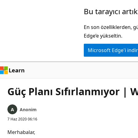
Ana
Bu tarayıcı artı
içeriğe
atla
En son özelliklerden, 
Edge’e yükseltin.
Microsoft Edge'i indir
Learn
Güç Planı Sıfırlanmıyor | 
Anonim
7 Haz 2020 06:16
Merhabalar,