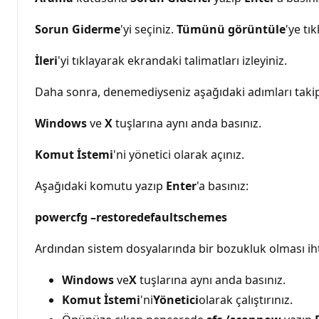
Sorun Giderme
'yi seçiniz.
Tümünü görüntüle
'ye tı
İleri
'yi tıklayarak ekrandaki talimatları izleyiniz.
Daha sonra, denemediyseniz aşağıdaki adımları takip e
Windows
ve
X
tuşlarına aynı anda basınız.
Komut İstemi
'ni yönetici olarak açınız.
Aşağıdaki komutu yazıp
Enter
'a basınız:
powercfg –restoredefaultschemes
Ardından sistem dosyalarında bir bozukluk olması iht
Windows
ve
X
tuşlarına aynı anda basınız.
Komut İstemi
'ni
Yönetici
olarak çalıştırınız.