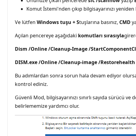
Önünüze çıkan pencerede
sfc /scannow
yazıp
Komut İstemi'nden çıkıp bilgisayarınızı yeniden 
Ve lütfen
Windows tuşu + S
tuşlarına basınız,
CMD
ya
Açılan pencereye aşağıdaki
komutları sırasıyla
gire
Dism /Online /Cleanup-Image /StartComponentC
DISM.exe /Online /Cleanup-image /Restorehealth
Bu adımlardan sonra sorun hala devam ediyor olursa
kontrol ediniz.
Güvenli Mod, bilgisayarınızı sınırlı sayıda sürücü ve
belirlememize yardımcı olur.