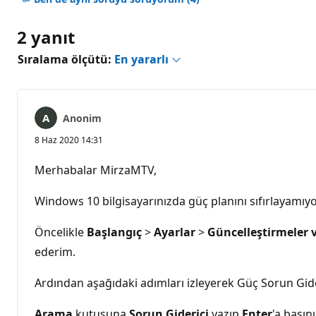
2 yanıt
Sıralama ölçütü:
En yararlı
Anonim
8 Haz 2020 14:31
Merhabalar MirzaMTV,
Windows 10 bilgisayarınızda güç planını sıfırlayamıyo
Öncelikle
Başlangıç
>
Ayarlar
>
Güncelleştirmeler 
ederim.
Ardından aşağıdaki adımları izleyerek Güç Sorun Gideri
Arama
kutusuna
Sorun Giderici
yazıp
Enter
'a basını