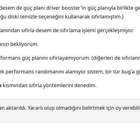
desem de güç planı driver booster'in güç planıyla birlikte ge
uğu diski temizle seçeneğini kullanarak sıfırlamıştım.)
ından sıfırla desem de sıfırlama işlemi gerçekleşmiyor.
ınızı bekliyorum.
formans güç planını sıfırlayamıyorum. (diğerleri de sıfırlan
ek performans randımanını alamıyor sistem, bir tür bug'a 
ı
kısmından sıfırla yöntemlerini denedim.
 aktarıldı. Yararlı olup olmadığını belirtmek için oy verebi