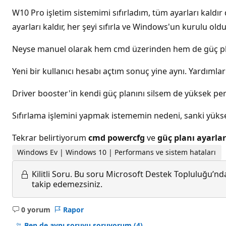
W10 Pro işletim sistemimi sıfırladım, tüm ayarları kaldır 
ayarları kaldır, her şeyi sıfırla ve Windows'un kurulu old
Neyse manuel olarak hem cmd üzerinden hem de güç plan
Yeni bir kullanıcı hesabı açtım sonuç yine aynı. Yardımlar
Driver booster'in kendi güç planını silsem de yüksek per
Sıfırlama işlemini yapmak istememin nedeni, sanki yüks
Tekrar belirtiyorum
cmd powercfg
ve
güç planı ayarlar
Windows Ev | Windows 10 | Performans ve sistem hataları
Kilitli Soru.
Bu soru Microsoft Destek Topluluğu’ndan
takip edemezsiniz.
0 yorum
Rapor
Açıklama
yok
Ben de aynı soruyu soruyorum
(4)