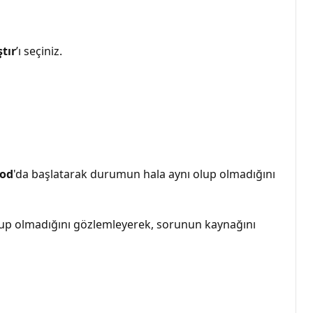
ştır
’ı seçiniz.
Mod
'da başlatarak durumun hala aynı olup olmadığını
n olup olmadığını gözlemleyerek, sorunun kaynağını