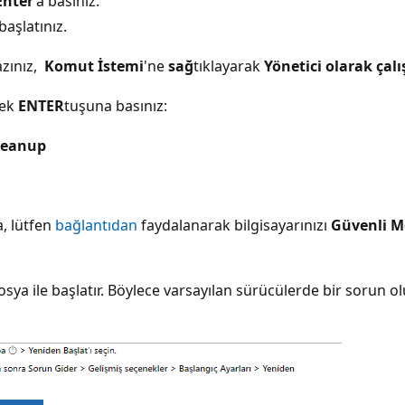
Enter
'a basınız.
başlatınız.
zınız,
Komut İstemi
'ne
sağ
tıklayarak
Yönetici olarak çalı
rek
ENTER
tuşuna basınız:
leanup
, lütfen
bağlantıdan
faydalanarak bilgisayarınızı
Güvenli 
 dosya ile başlatır. Böylece varsayılan sürücülerde bir soru