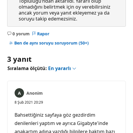
Topluluğu’ndan aktarıldı. Yararlı olup
olmadığını belirtmek için oy verebilirsiniz
ancak yorum veya yanıt ekleyemez ya da
soruyu takip edemezsiniz.
0 yorum
Rapor
Açıklama
yok
Ben de aynı soruyu soruyorum
(50+)
3 yanıt
Sıralama ölçütü:
En yararlı
Anonim
8 Şub 2021 20:29
Bahsettiğiniz sayfaya göz gezdirdim
denilenleri yaptım ve ayrıca Gigabyte'inde
anakartım adına yazdığı bilgilere baktım bazı