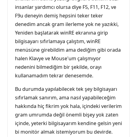
insanlar yardımcı olursa diye F5, F11, F12, ve
F9u deneyin demiş hepsini teker teker
denedim ancak gram ilerleme yok ne yazıkki,
Yeniden başlatarak winRE ekranına girip
bilgisayarı sıfırlamaya çalıştım, winRE
menüsüne girebildim ama dediğim gibi orada
halen Klavye ve Mouse'um çalışmıyor
nedenini bilmediğim bir şekilde, orayı
kullanamadım tekrar denesemde.
Bu durumda yapılabilecek tek şey bilgisayarı
sıfırlamak sanırım, ama nasıl yapabileceğim
hakkında hiç fikrim yok hala, içindeki verilerim
gram umrumda değil önemli bişey yok zaten
içinde, yeterki bilgisayarım kendine gelsin yeni
bi monitör almak istemiyorum bu devirde.