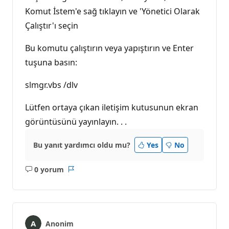
Komut İstem'e sağ tıklayın ve 'Yönetici Olarak
Çalıştır'ı seçin
Bu komutu çalıştırın veya yapıştırın ve Enter
tuşuna basın:
slmgr.vbs /dlv
Lütfen ortaya çıkan iletişim kutusunun ekran
görüntüsünü yayınlayın. . .
Bu yanıt yardımcı oldu mu?
Yes
No
0 yorum
Açıklama
Rapor
yok
Anonim