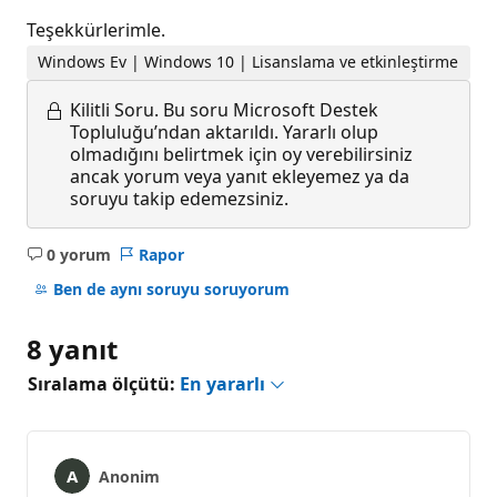
Teşekkürlerimle.
Windows Ev | Windows 10 | Lisanslama ve etkinleştirme
Kilitli Soru.
Bu soru Microsoft Destek
Topluluğu’ndan aktarıldı. Yararlı olup
olmadığını belirtmek için oy verebilirsiniz
ancak yorum veya yanıt ekleyemez ya da
soruyu takip edemezsiniz.
0 yorum
Rapor
Açıklama
yok
Ben de aynı soruyu soruyorum
8 yanıt
Sıralama ölçütü:
En yararlı
Anonim