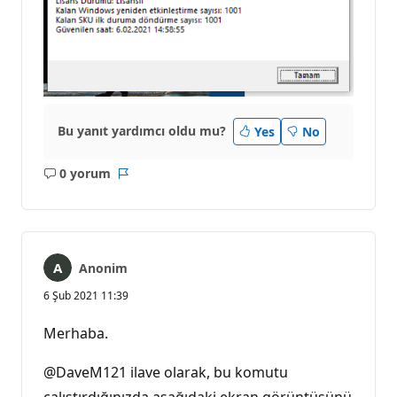
Bu yanıt yardımcı oldu mu?
Yes
No
0 yorum
Açıklama
Rapor
yok
Anonim
6 Şub 2021 11:39
Merhaba.
@DaveM121 ilave olarak, bu komutu
çalıştırdığınızda aşağıdaki ekran görüntüsünü