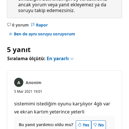
ancak yorum veya yanıt ekleyemez ya da
soruyu takip edemezsiniz.
0 yorum
Rapor
Açıklama
yok
Ben de aynı soruyu soruyorum
5 yanıt
Sıralama ölçütü:
En yararlı
Anonim
5 Mar 2021 19:01
sistemimi istediğim oyunu karşılıyor 4gb var
ve ekran kartım yeterince yeterli
Bu yanıt yardımcı oldu mu?
Yes
No