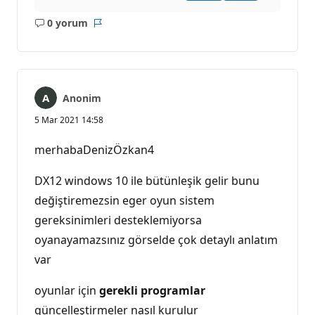
0 yorum
Açıklama
Rapor
yok
Anonim
5 Mar 2021 14:58
merhabaDenizÖzkan4
DX12 windows 10 ile bütünleşik gelir bunu
değiştiremezsin eger oyun sistem
gereksinimleri desteklemiyorsa
oyanayamazsınız görselde çok detaylı anlatım
var
oyunlar için
gerekli
programlar
güncelleştirmeler nasıl kurulur