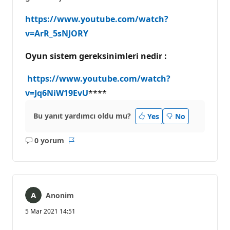
https://www.youtube.com/watch?
v=ArR_5sNJORY
Oyun sistem gereksinimleri nedir :
https://www.youtube.com/watch?
v=Jq6NiW19EvU
****
Bu yanıt yardımcı oldu mu?
Yes
No
0 yorum
Açıklama
Rapor
yok
Anonim
5 Mar 2021 14:51