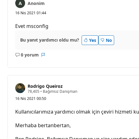
Anonim
16 Nis 2021 01:44
Evet msconfig
Bu yanıt yardımcı oldu mu?
Yes
No
0 yorum
Açıklama
Rapor
yok
Rodrigo Queiroz
S
78,405
•
Bağımsız Danışman
a
16 Nis 2021 00:50
y
g
ı
Kullanıcılarımıza yardımcı olmak için çeviri hizmeti kul
n
l
ı
Merhaba bertanbertan,
k
p
u
Ben Rodrigo, Bağımsız Danışman ve size yardım ede