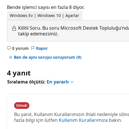
Bende işlemci sayısı en fazla 8 diyor.
Windows Ev | Windows 10 | Ayarlar
Kilitli Soru.
Bu soru Microsoft Destek Topluluğu’ndan
takip edemezsiniz.
0 yorum
Rapor
Açıklama
yok
Ben de aynı soruyu soruyorum
(9)
4 yanıt
Sıralama ölçütü:
En yararlı
Silindi
Bu yanıt, Kullanım Kurallarımızın ihlali nedeniyle sili
fazla bilgi için lütfen
Kullanım Kurallarımıza
bakın.