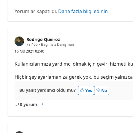
Yorumlar kapatıldı.
Daha fazla bilgi edinin
Rodrigo Queiroz
S
78,405
•
Bağımsız Danışman
a
16 Nis 2021 02:40
y
g
ı
Kullanıcılarımıza yardımcı olmak için çeviri hizmeti kul
n
l
ı
Hiçbir şey ayarlamanıza gerek yok, bu seçim yalnızca 
k
p
u
Bu yanıt yardımcı oldu mu?
Yes
No
a
n
ı
0 yorum
Açıklama
Rapor
yok