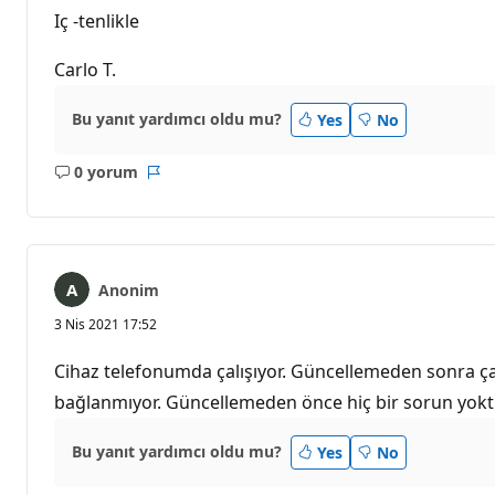
Iç -tenlikle
Carlo T.
Bu yanıt yardımcı oldu mu?
Yes
No
0 yorum
Açıklama
Rapor
yok
Anonim
3 Nis 2021 17:52
Cihaz telefonumda çalışıyor. Güncellemeden sonra çal
bağlanmıyor. Güncellemeden önce hiç bir sorun yokt
Bu yanıt yardımcı oldu mu?
Yes
No