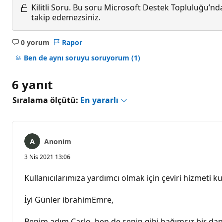
Kilitli Soru.
Bu soru Microsoft Destek Topluluğu’ndan
takip edemezsiniz.
0 yorum
Rapor
Açıklama
yok
Ben de aynı soruyu soruyorum
(1)
6 yanıt
Sıralama ölçütü:
En yararlı
Anonim
3 Nis 2021 13:06
Kullanıcılarımıza yardımcı olmak için çeviri hizmeti kul
İyi Günler ibrahimEmre,
Benim adım Carlo, ben de senin gibi bağımsız bir d