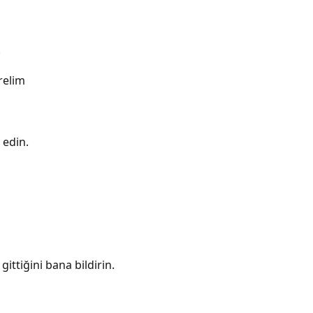
.
relim
 edin.
gittiğini bana bildirin.