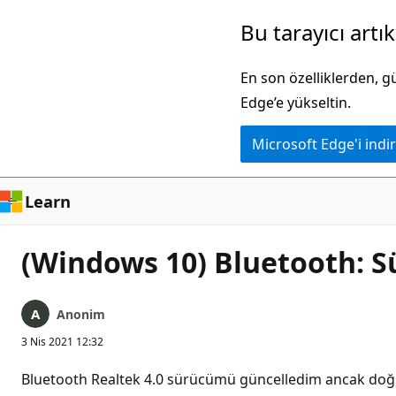
Ana
Bu tarayıcı artı
içeriğe
atla
En son özelliklerden, 
Edge’e yükseltin.
Microsoft Edge'i indir
Learn
(Windows 10) Bluetooth: S
Anonim
3 Nis 2021 12:32
Bluetooth Realtek 4.0 sürücümü güncelledim ancak doğru