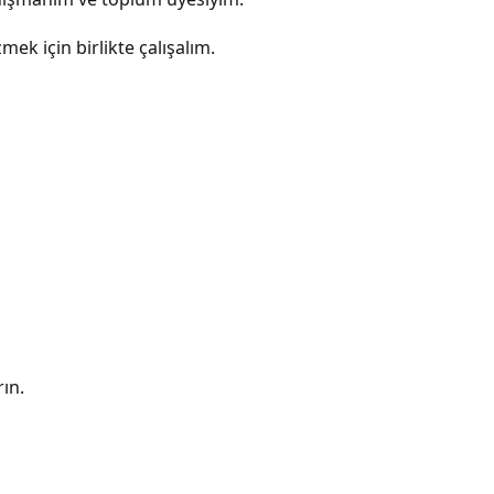
k için birlikte çalışalım.
rın.