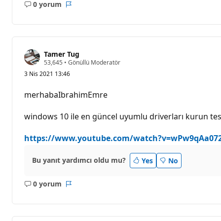
0 yorum
Açıklama
Rapor
yok
Tamer Tug
S
53,645
•
Gönüllü Moderatör
a
3 Nis 2021 13:46
y
g
ı
merhabaIbrahimEmre
n
l
ı
windows 10 ile en güncel uyumlu driverları kurun t
k
p
u
https://www.youtube.com/watch?v=wPw9qAa072
a
n
ı
Bu yanıt yardımcı oldu mu?
Yes
No
0 yorum
Açıklama
Rapor
yok